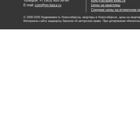
Телефон: +7 (903) 900-36-84
Консультация юриста
E-mail:
com@nn-baza.ru
Цены на квартиры
Средние цены на вторичном р
© 2008-2026 Недвижимость Новосибирска, квартиры в Новосибирске, цены на квартир
Материалы сайта защищены Законом об авторском праве. При цитировании обязатель