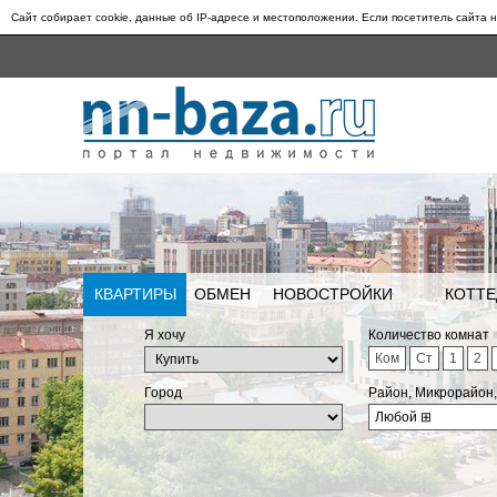
Сайт собирает cookie, данные об IP-адресе и местоположении. Если посетитель сайта н
КВАРТИРЫ
ОБМЕН
НОВОСТРОЙКИ
КОТТЕ
Я хочу
Количество комнат
Ком
Ст
1
2
Город
Район, Микрорайон
Любой
⊞