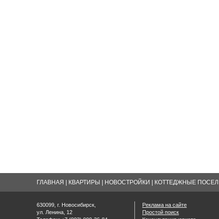
ГЛАВНАЯ
|
КВАРТИРЫ
|
НОВОСТРОЙКИ
|
КОТТЕДЖНЫЕ ПОСЕЛК
630099, г. Новосибирск,
Реклама на сайте
ул. Ленина, 12
Простой поиск