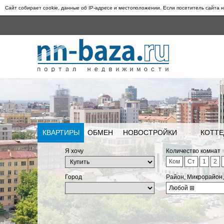
Сайт собирает cookie, данные об IP-адресе и местоположении. Если посетитель сайта н
КВАРТИРЫ
ОБМЕН
НОВОСТРОЙКИ
КОТТЕ
Я хочу
Количество комнат
Ком
Ст
1
2
Город
Район, Микрорайон
Любой
⊞