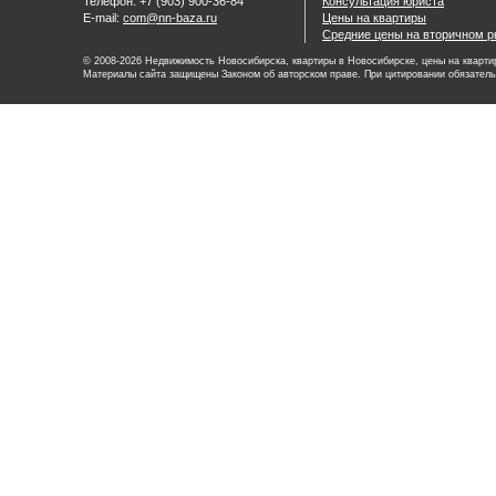
Телефон: +7 (903) 900-36-84
Консультация юриста
E-mail:
com@nn-baza.ru
Цены на квартиры
Средние цены на вторичном р
© 2008-2026 Недвижимость Новосибирска, квартиры в Новосибирске, цены на квартир
Материалы сайта защищены Законом об авторском праве. При цитировании обязатель