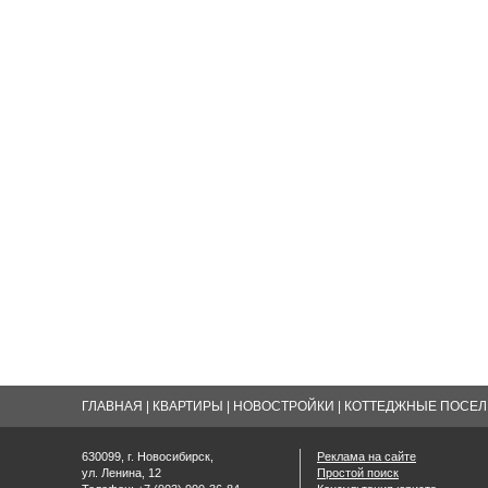
ГЛАВНАЯ
|
КВАРТИРЫ
|
НОВОСТРОЙКИ
|
КОТТЕДЖНЫЕ ПОСЕЛК
630099, г. Новосибирск,
Реклама на сайте
ул. Ленина, 12
Простой поиск