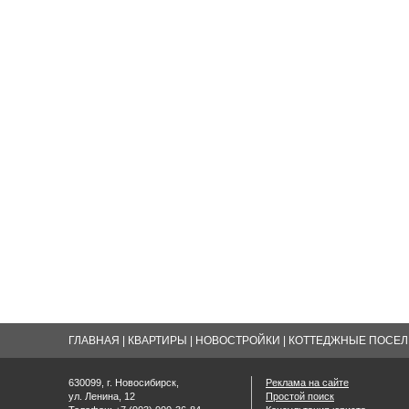
ГЛАВНАЯ
|
КВАРТИРЫ
|
НОВОСТРОЙКИ
|
КОТТЕДЖНЫЕ ПОСЕЛК
630099, г. Новосибирск,
Реклама на сайте
ул. Ленина, 12
Простой поиск