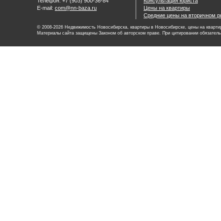
Телефон: +7 (903) 900-36-84
Консультация юриста
E-mail:
com@nn-baza.ru
Цены на квартиры
Средние цены на вторичном р
© 2008-2026 Недвижимость Новосибирска, квартиры в Новосибирске, цены на квартир
Материалы сайта защищены Законом об авторском праве. При цитировании обязатель