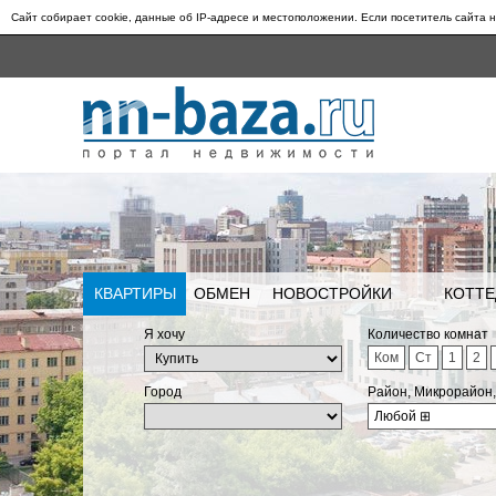
Сайт собирает cookie, данные об IP-адресе и местоположении. Если посетитель сайта н
КВАРТИРЫ
ОБМЕН
НОВОСТРОЙКИ
КОТТЕ
Я хочу
Количество комнат
Ком
Ст
1
2
Город
Район, Микрорайон
Любой
⊞