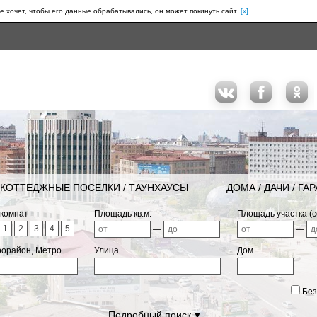
е хочет, чтобы его данные обрабатывались, он может покинуть сайт.
[x]
КОТТЕДЖНЫЕ ПОСЕЛКИ / ТАУНХАУСЫ
ДОМА / ДАЧИ / ГА
 комнат
Площадь кв.м.
Площадь участка (с
1
2
3
4
5
—
—
рорайон, Метро
Улица
Дом
Без
Подробный поиск
▼