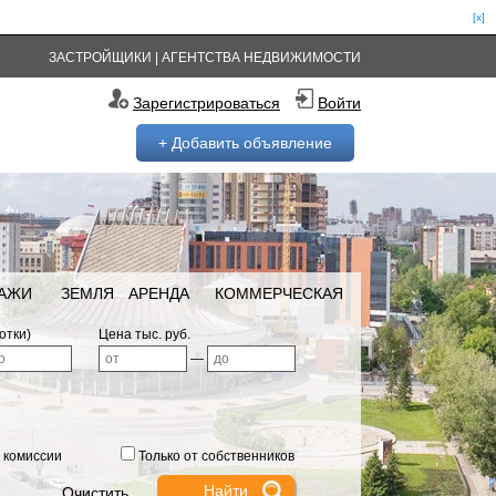
[x]
ЗАСТРОЙЩИКИ
|
АГЕНТСТВА НЕДВИЖИМОСТИ
Зарегистрироваться
Войти
+ Добавить объявление
РАЖИ
ЗЕМЛЯ
АРЕНДА
КОММЕРЧЕСКАЯ
отки)
Цена тыс. руб.
—
 комиссии
Только от собственников
Очистить