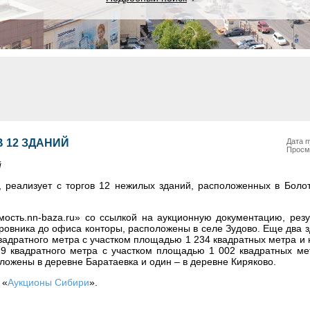
В 12 ЗДАНИЙ
Дата п
Просм
й
 реализует с торгов 12 нежилых зданий, расположенных в Боло
ость.nn-baza.ru» со ссылкой на аукционную документацию, резу
коровника до офиса конторы, расположены в селе Зудово. Еще два 
квадратного метра с участком площадью 1 234 квадратных метра и
,9 квадратного метра с участком площадью 1 002 квадратных ме
оложены в деревне Баратаевка и один – в деревне Киряково.
 «
Аукционы Сибири
».