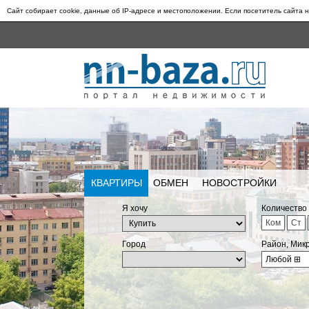
Сайт собирает cookie, данные об IP-адресе и местоположении. Если посетитель сайта н
КВАРТИРЫ
ОБМЕН
НОВОСТРОЙКИ
Я хочу
Количество
Ком
Ст
Город
Район, Мик
Любой
⊞