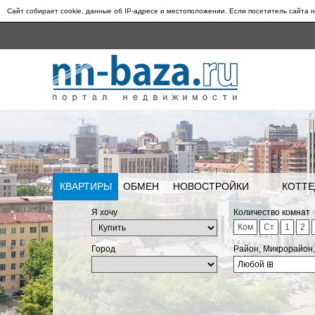
Сайт собирает cookie, данные об IP-адресе и местоположении. Если посетитель сайта н
КВАРТИРЫ
ОБМЕН
НОВОСТРОЙКИ
КОТТЕ
Я хочу
Количество комнат
Ком
Ст
1
2
Город
Район, Микрорайон
Любой
⊞