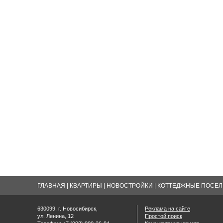
ГЛАВНАЯ
|
КВАРТИРЫ
|
НОВОСТРОЙКИ
|
КОТТЕДЖНЫЕ ПОСЕЛК
630099, г. Новосибирск,
Реклама на сайте
ул. Ленина, 12
Простой поиск