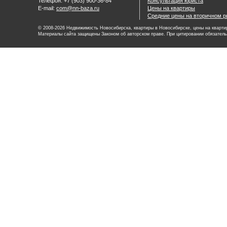
Телефон: +7 (903) 900-36-84
Консультация юриста
E-mail:
com@nn-baza.ru
Цены на квартиры
Средние цены на вторичном р
© 2008-2026 Недвижимость Новосибирска, квартиры в Новосибирске, цены на квартир
Материалы сайта защищены Законом об авторском праве. При цитировании обязатель