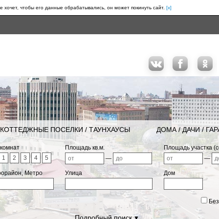
е хочет, чтобы его данные обрабатывались, он может покинуть сайт.
[x]
КОТТЕДЖНЫЕ ПОСЕЛКИ / ТАУНХАУСЫ
ДОМА / ДАЧИ / ГА
 комнат
Площадь кв.м.
Площадь участка (с
1
2
3
4
5
—
—
рорайон, Метро
Улица
Дом
Без
Подробный поиск
▼