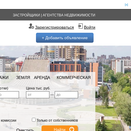
[x]
ЗАСТРОЙЩИКИ
|
АГЕНТСТВА НЕДВИЖИМОСТИ
Зарегистрироваться
Войти
+ Добавить объявление
РАЖИ
ЗЕМЛЯ
АРЕНДА
КОММЕРЧЕСКАЯ
отки)
Цена тыс. руб.
—
 комиссии
Только от собственников
Очистить