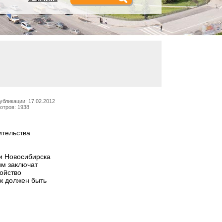
убликации: 17.02.2012
отров: 1938
ительства
и Новосибирска
им заключат
ройство
яж должен быть