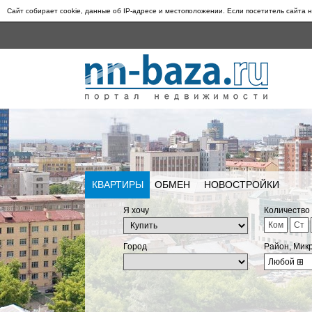
Сайт собирает cookie, данные об IP-адресе и местоположении. Если посетитель сайта н
КВАРТИРЫ
ОБМЕН
НОВОСТРОЙКИ
Я хочу
Количество
Ком
Ст
Город
Район, Мик
Любой
⊞