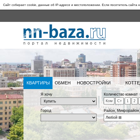
Сайт собирает cookie, данные об IP-адресе и местоположении. Если посетитель сайта н
КВАРТИРЫ
ОБМЕН
НОВОСТРОЙКИ
КОТТЕ
Я хочу
Количество комнат
Ком
Ст
1
2
Город
Район, Микрорайон
Любой
⊞