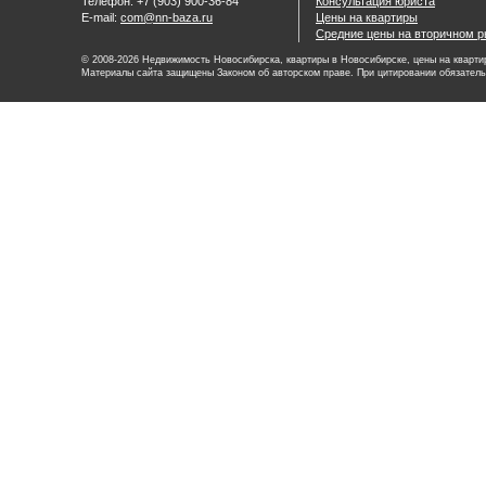
Телефон: +7 (903) 900-36-84
Консультация юриста
E-mail:
com@nn-baza.ru
Цены на квартиры
Средние цены на вторичном р
© 2008-2026 Недвижимость Новосибирска, квартиры в Новосибирске, цены на квартир
Материалы сайта защищены Законом об авторском праве. При цитировании обязатель