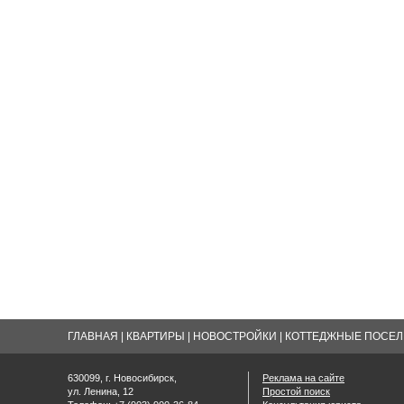
ГЛАВНАЯ
|
КВАРТИРЫ
|
НОВОСТРОЙКИ
|
КОТТЕДЖНЫЕ ПОСЕЛК
630099, г. Новосибирск,
Реклама на сайте
ул. Ленина, 12
Простой поиск