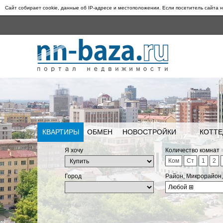
Сайт собирает cookie, данные об IP-адресе и местоположении. Если посетитель сайта н
КВАРТИРЫ
ОБМЕН
НОВОСТРОЙКИ
КОТТЕ
Я хочу
Количество комнат
Ком
Ст
1
2
Город
Район, Микрорайон
Любой
⊞