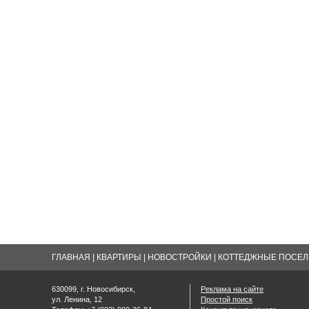
ГЛАВНАЯ
|
КВАРТИРЫ
|
НОВОСТРОЙКИ
|
КОТТЕДЖНЫЕ ПОСЕЛК
630099, г. Новосибирск,
Реклама на сайте
ул. Ленина, 12
Простой поиск