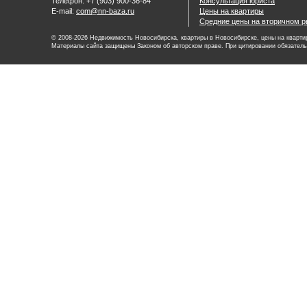
Телефон: +7 (903) 900-36-84
Консультация юриста
E-mail:
com@nn-baza.ru
Цены на квартиры
Средние цены на вторичном р
© 2008-2026 Недвижимость Новосибирска, квартиры в Новосибирске, цены на квартир
Материалы сайта защищены Законом об авторском праве. При цитировании обязатель