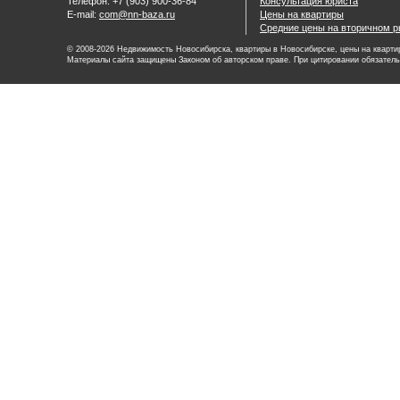
Телефон: +7 (903) 900-36-84
Консультация юриста
E-mail:
com@nn-baza.ru
Цены на квартиры
Средние цены на вторичном р
© 2008-2026 Недвижимость Новосибирска, квартиры в Новосибирске, цены на квартир
Материалы сайта защищены Законом об авторском праве. При цитировании обязатель