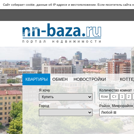
Сайт собирает cookie, данные об IP-адресе и местоположении. Если посетитель сайта н
КВАРТИРЫ
ОБМЕН
НОВОСТРОЙКИ
КОТТЕ
Я хочу
Количество комнат
Ком
Ст
1
2
Город
Район, Микрорайон
Любой
⊞