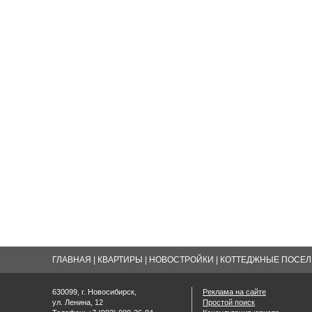
ГЛАВНАЯ
|
КВАРТИРЫ
|
НОВОСТРОЙКИ
|
КОТТЕДЖНЫЕ ПОСЕЛК
630099, г. Новосибирск,
Реклама на сайте
ул. Ленина, 12
Простой поиск