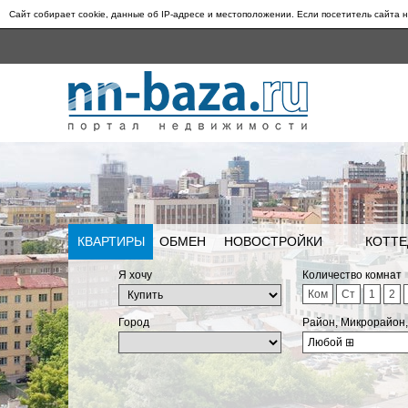
Сайт собирает cookie, данные об IP-адресе и местоположении. Если посетитель сайта н
КВАРТИРЫ
ОБМЕН
НОВОСТРОЙКИ
КОТТЕ
Я хочу
Количество комнат
Ком
Ст
1
2
Город
Район, Микрорайон
Любой
⊞