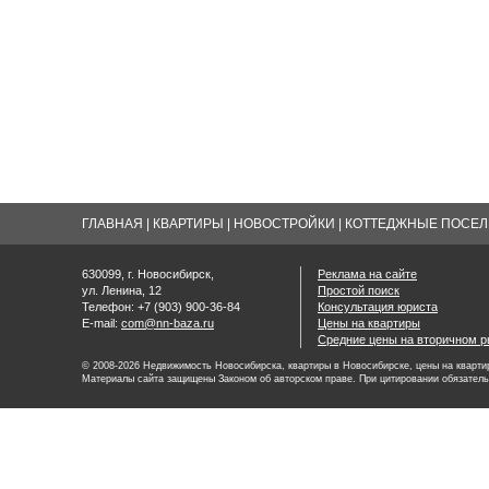
ГЛАВНАЯ
|
КВАРТИРЫ
|
НОВОСТРОЙКИ
|
КОТТЕДЖНЫЕ ПОСЕЛК
630099, г. Новосибирск,
Реклама на сайте
ул. Ленина, 12
Простой поиск
Телефон: +7 (903) 900-36-84
Консультация юриста
E-mail:
com@nn-baza.ru
Цены на квартиры
Средние цены на вторичном р
© 2008-2026 Недвижимость Новосибирска, квартиры в Новосибирске, цены на квартир
Материалы сайта защищены Законом об авторском праве. При цитировании обязатель