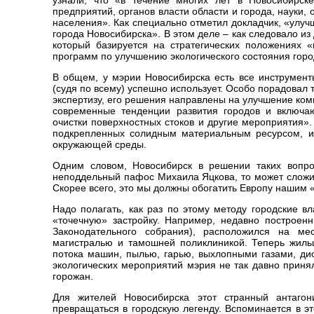
узнали, что «в течение многих лет в Новосибирск
предприятий, органов власти области и города, науки
населения». Как специально отметил докладчик, «улуч
города Новосибирска». В этом деле – как следовало и
который базируется на стратегических положениях «
программ по улучшению экологического состояния горо
В общем, у мэрии Новосибирска есть все инструмент
(судя по всему) успешно использует. Особо порадовал 
экспертизу, его решения направлены на улучшение ко
современные тенденции развития городов и включаю
очистки поверхностных стоков и другие мероприятия»
подкрепленных солидным материальным ресурсом, 
окружающей среды.
Одним словом, Новосибирск в решении таких вопро
неподдельный пафос Михаила Яцкова, то может сложит
Скорее всего, это мы должны обогатить Европу нашим
Надо полагать, как раз по этому методу городские 
«точечную» застройку. Например, недавно построен
Законодательного собрания), расположился на м
магистралью и тамошней поликлиникой. Теперь жиль
потока машин, пылью, гарью, выхлопными газами, ди
экологических мероприятий мэрия не так давно приня
горожан.
Для жителей Новосибирска этот странный антаго
превращаться в городскую легенду. Вспоминается в э