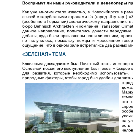
Воспримут ли наши руководители и девелоперы п
Как уже многим стало известно, в Новосибирске в ра
связей с зарубежными странами ifa (город Штутгарт) 
(особенно в Германии) экологическому направлению в 
бюро Behnisch Architekten и компания Transsolar Cli
данное направление, попытались донести передовые и
дебаты, куда были приглашены наши чиновники, проек
не получилось, поскольку немцы и «россияне» гово
ощущение, что в одном зале встретились два разных 
«ЗЕЛЕНАЯ» ТЕМА
Ключевым докладчиком был Почетный гость, инженер
Основной посыл его выступления был таков: «Каждое 
для развития, которые необходимо использовать». 
природные факторы, чтобы город был удобен для жизн
горо
дома
Марк
темпе
это 
спро
особе
улочк
на ул
есть
челов