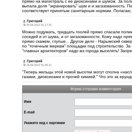
прямо на магистраль с ее диоксинами и шумом. За поли
выпала доля "экранировать" шум и и загазованность
соответствует принятым санитарным нормам. Полагаю, 
Григорий
26.09.2012 01.17.25
Можно подумать, тридцать тоолей прямо спасали полик
соседей и от шума, и от загазованности. Кому надо прям
прямо скажем, глупые... Другое дело - Нарымский скв
по "точечным меркам" площадки под строительство. За
"главных архитекторов" надо мз города выселять! Запр
Григорий
26.09.2012 01.08.21
"Теперь жильцы этой новой высотки могут сполна «на
газами, диоксинами и прочей химией." Что это за ерун
Форма отправки комментария
Имя
E-mail
Укажите код с картинки