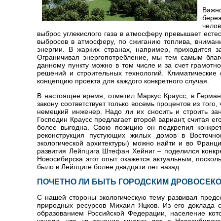
Важно
бере
чело
выброс углекислого газа в атмосферу превышает есте
выбросов в атмосферу, по сжиганию топлива, вниман
энергии. В жарких странах, например, приходится 
Ограничивая энергопотребление, мы тем самым благ
данному пункту можно в том числе и за счет грамотн
решений и строительных технологий. Климатические
концепцию проекта для каждого конкретного случая.
В настоящее время, отметил Маркус Краусс, в Герман
закону соответствует только восемь процентов из того
немецкий инженер. Надо ли их сносить и строить за
Господин Краусс предлагает второй вариант, считая ег
более выгодна. Свою позицию он подкрепил конкре
реконструкция пустующих жилых домов в Восточно
экологической архитектуры) можно найти и во Франци
развития Лейпцига Штефан Хейниг – поделился конкре
Новосибирска этот опыт окажется актуальным, посколь
было в Лейпциге более двадцати лет назад.
ПОЧЕТНО ЛИ БЫТЬ ГОРОДСКИМ ДРОВОСЕК
С нашей стороны экологическую тему развивал предс
природных ресурсов Михаил Яцков. Из его доклада 
образованием Российской Федерации, население кот