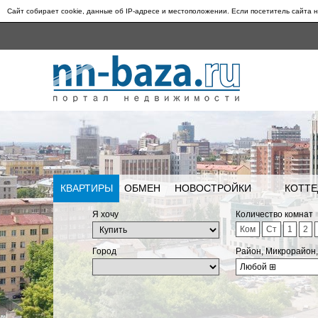
Сайт собирает cookie, данные об IP-адресе и местоположении. Если посетитель сайта н
КВАРТИРЫ
ОБМЕН
НОВОСТРОЙКИ
КОТТЕ
Я хочу
Количество комнат
Ком
Ст
1
2
Город
Район, Микрорайон
Любой
⊞