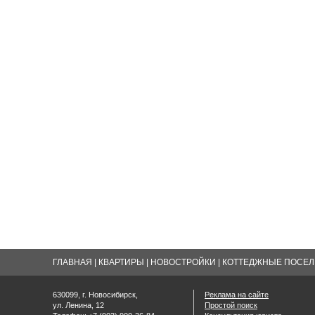
ГЛАВНАЯ
|
КВАРТИРЫ
|
НОВОСТРОЙКИ
|
КОТТЕДЖНЫЕ ПОСЕЛК
630099, г. Новосибирск,
Реклама на сайте
ул. Ленина, 12
Простой поиск