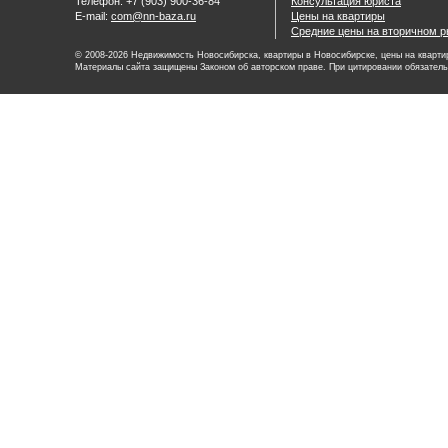
Телефон: +7 (903) 900-36-84
Консультация юриста
E-mail:
com@nn-baza.ru
Цены на квартиры
Средние цены на вторичном р
© 2008-2026 Недвижимость Новосибирска, квартиры в Новосибирске, цены на квартир
Материалы сайта защищены Законом об авторском праве. При цитировании обязатель