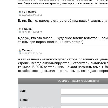
что "никакой это не кризис, это просто новые экономичес
ну и народ
12.04.2011 06.10.18
Блин, Вы че, народ, в статье стеб над нашей властью, 
Калина
12.04.2011 04.54.22
мда уж, кто это писал... "чудесное вмешательство", "са
тексты при перевыполнении пятилетки :)
Малина
11.04.2011 22.24.58
а как назначение нового губернатора повлияло на увел
стройки всегда актуализируются и строители пытаются 
кризиса. В 2010 застройщики начали нагонять темпы. В
октябре месяце сказал, что план выполнят и даже перев
Форма отправки комментария
Имя
E-mail