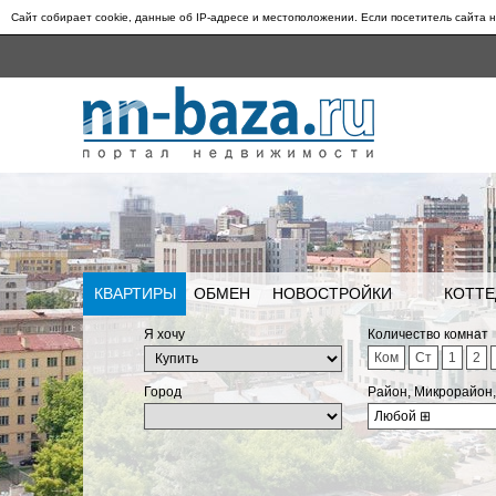
Сайт собирает cookie, данные об IP-адресе и местоположении. Если посетитель сайта н
КВАРТИРЫ
ОБМЕН
НОВОСТРОЙКИ
КОТТЕ
Я хочу
Количество комнат
Ком
Ст
1
2
Город
Район, Микрорайон
Любой
⊞