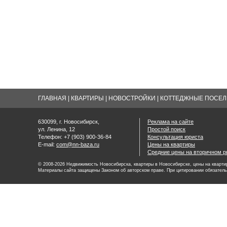
ГЛАВНАЯ
|
КВАРТИРЫ
|
НОВОСТРОЙКИ
|
КОТТЕДЖНЫЕ ПОСЕЛК
630099, г. Новосибирск,
Реклама на сайте
ул. Ленина, 12
Простой поиск
Телефон: +7 (903) 900-36-84
Консультация юриста
E-mail:
com@nn-baza.ru
Цены на квартиры
Средние цены на вторичном р
© 2008-2026 Недвижимость Новосибирска, квартиры в Новосибирске, цены на квартир
Материалы сайта защищены Законом об авторском праве. При цитировании обязатель