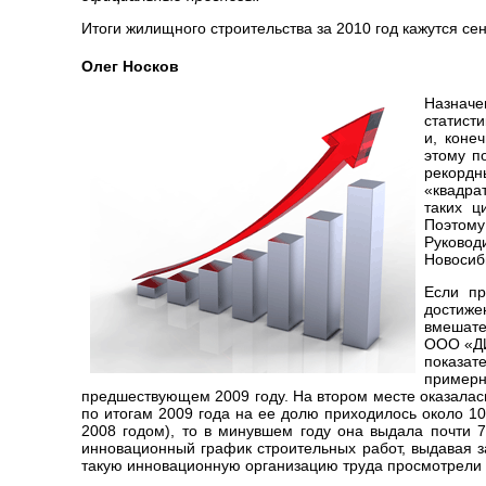
Итоги жилищного строительства за 2010 год кажутся с
Олег Носков
Назначе
статист
и, коне
этому п
рекорд
«квадрат
таких ц
Поэтом
Руковод
Новосиби
Если пр
достиже
вмешате
ООО «ДИ
показат
примерн
предшествующем 2009 году. На втором месте оказалас
по итогам 2009 года на ее долю приходилось около 1
2008 годом), то в минувшем году она выдала почти 
инновационный график строительных работ, выдавая за
такую инновационную организацию труда просмотрели 