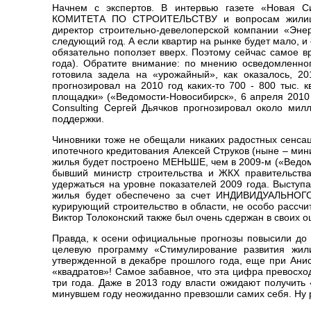
Начнем с экспертов. В интервью газете «Новая Си
КОМИТЕТА ПО СТРОИТЕЛЬСТВУ и вопросам жилищно
директор строительно-девелоперской компании «Эне
следующий год. А если квартир на рынке будет мало, 
обязательно поползет вверх. Поэтому сейчас самое в
года). Обратите внимание: по мнению осведомленног
готовила задела на «урожайный», как оказалось, 2
прогнозировал на 2010 год каких-то 700 - 800 тыс. 
площадки» («Ведомости-Новосибирск», 6 апреля 2010
Consulting Сергей Дьячков прогнозировал около мил
поддержки.
Чиновники тоже не обещали никаких радостных сенсац
ипотечного кредитования Алексей Струков (ныне – мини
жилья будет построено МЕНЬШЕ, чем в 2009-м («Ведомо
бывший министр строительства и ЖКХ правительств
удержаться на уровне показателей 2009 года. Выступ
жилья будет обеспечено за счет ИНДИВИДУАЛЬНОГО
курирующий строительство в области, не особо рассч
Виктор Толоконский также был очень сдержан в своих о
Правда, к осени официальные прогнозы повысили до 
целевую программу «Стимулирование развития жили
утвержденной в декабре прошлого года, еще при Ани
«квадратов»! Самое забавное, что эта цифра превосх
три года. Даже в 2013 году власти ожидают получить
минувшем году неожиданно превзошли самих себя. Ну 