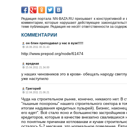
Редакция портала NN-BAZA.RU призывает к конструктивной и 
комментарии, которые нарушают действующее законодательство
теме публикации. Редакция не несёт ответственности за содер
КОММЕНТАРИИ
он блин преподавал у нас в вузе!!!!!
18.06.2011 00.31.43
http://www.prepod.org/node/61474
вредная
15.04.2011 21.34.00
у наших чиновников это в крови- обещать народу светлу
уже наступило
Григорий
12.04.2011 21.06.21
Чуда на строительном рынке, конечно, никакого нет. В 
"пышные похороны" нашего строительного сектора в том
итогам надувания кредитных пузырей). Бизнес, наконец,
его едят". Всё стало ясно и большинство застройщиков
кредиторов, которые в качестве внезапно свалившихся
по понятным причинам котлованам и кучам строительног
осталось 5-7 месяцев, это нормальное поведение. Евтуш