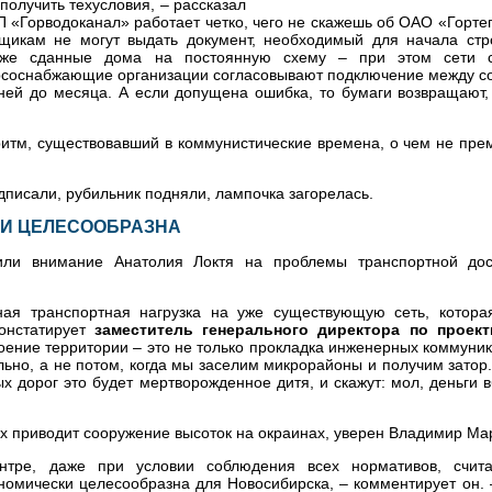
получить техусловия, – рассказал
 «Горводоканал» работает четко, чего не скажешь об ОАО «Горт
икам не могут выдать документ, необходимый для начала стр
уже сданные дома на постоянную схему – при этом сети 
соснабжающие организации согласовывают подключение между соб
ней до месяца. А если допущена ошибка, то бумаги возвращают,
итм, существовавший в коммунистические времена, о чем не пре
дписали, рубильник подняли, лампочка загорелась.
КИ ЦЕЛЕСООБРАЗНА
тили внимание Анатолия Локтя на проблемы транспортной дос
ная транспортная нагрузка на уже существующую сеть, котора
констатирует
заместитель генерального директора по прое
оение территории – это не только прокладка инженерных коммуник
но, а не потом, когда мы заселим микрорайоны и получим затор. 
х дорог это будет мертворожденное дитя, и скажут: мол, деньги 
х приводит сооружение высоток на окраинах, уверен Владимир Ма
нтре, даже при условии соблюдения всех нормативов, счита
омически целесообразна для Новосибирска, – комментирует он. –