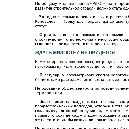
По общему мнению членов «РДКС», партнерские
развитие строительной отрасли должно стать од
– Это одна из самых перспективных отраслей в 
Коновалов. – Прошу вас придать департаменту
статус.
– Строительство – это локомотив экономики, 
строительству, то полномочия у него будут об
выполнить прежде всего в интересах города.
ЖДАТЬ МИЛОСТЕЙ НЕ ПРИДЕТСЯ
Комментировать все вопросы, затронутые в хо
некоторым пунктам, также мэр дополнил перече
– Я регулярно просматриваю сводки налоговых
бюджетными расходами, хотя сокращать их пока
Негодование общественности по поводу точечн
терминологии:
– Знаю примеры, когда якобы точечная заст
профессиональных подходов, которые в том чи
взялась за долгострой, получив рядом с ним зем
пример: строят детсад – и вдруг горожане эти
же не хотите, чтобы возникали новые болевые то
По поводу продвижения интересов города Анат