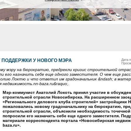
 ПОДДЕРЖКИ У НОВОГО МЭРА
Дата п
Просм
му мэру на бюрократию, предрекли кризис строительной отрас
ли его назначить себе еще одного заместителя. О чем еще расс
лию Локтю и что ответил им градоначальник &ndash; в мате
 недвижимость.nn-baza.ru&raquo;.
Мэр-коммунист Анатолий Локоть принял участие в обсужден
строительной отрасли Новосибирска. На расширенном засе
«Регионального делового клуба строителей» застройщики 
пожаловались новому градоначальнику на бюрократию, пре
строительной отрасли, объяснили необходимость точечной
попросили его назначить себе еще одного заместителя. Под
материале корреспондента портала «Новосибирская недвиж
baza.ru».