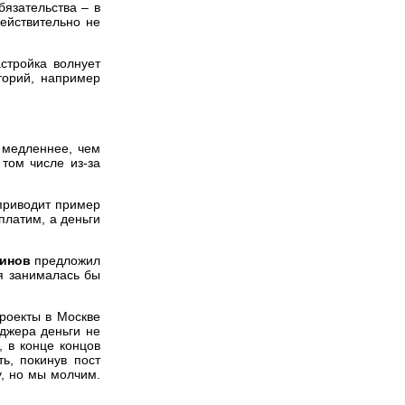
бязательства – в
действительно не
стройка волнует
торий, например
т медленнее, чем
в том числе из-за
 приводит пример
платим, а деньги
винов
предложил
ая занималась бы
роекты в Москве
еджера деньги не
, в конце концов
ь, покинув пост
у, но мы молчим.