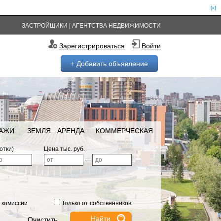
[x]
ЗАСТРОЙЩИКИ
|
АГЕНТСТВА НЕДВИЖИМОСТИ
Зарегистрироваться
Войти
+ Добавить объявление
РАЖИ
ЗЕМЛЯ
АРЕНДА
КОММЕРЧЕСКАЯ
отки)
Цена тыс. руб.
—
 комиссии
Только от собственников
Очистить