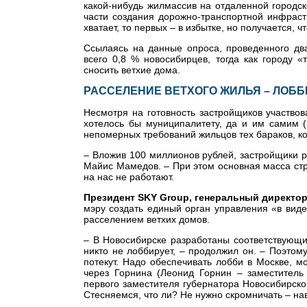
какой-нибудь жилмассив на отдаленной городск
части создания дорожно-транспортной инфрастр
хватает, то первых – в избытке, но получается, ч
Ссылаясь на данные опроса, проведенного два
всего 0,8 % новосибирцев, тогда как городу 
сносить ветхие дома.
РАССЕЛЕНИЕ ВЕТХОГО ЖИЛЬЯ – ЛОБ
Несмотря на готовность застройщиков участвов
хотелось бы муниципалитету, да и им самим 
непомерных требований жильцов тех бараков, к
– Вложив 100 миллионов рублей, застройщики р
Майис Мамедов. – При этом основная масса стр
на нас не работают.
Президент SKY Group, генеральный директо
мэру создать единый орган управления «в виде
расселением ветхих домов.
– В Новосибирске разработаны соответствующи
никто не лоббирует, – продолжил он. – Поэтом
потекут. Надо обеспечивать лобби в Москве, м
через Горнина (Леонид Горнин – заместитель
первого заместителя губернатора Новосибирско
Стесняемся, что ли? Не нужно скромничать – на