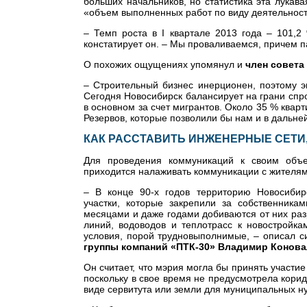
больших начальников, но статистика эта лукав
«объем выполненных работ по виду деятельност
– Темп роста в I квартале 2013 года – 101,2
констатирует он. – Мы проваливаемся, причем 
О похожих ощущениях упомянул и
член совет
– Строительный бизнес инерционен, поэтому эк
Сегодня Новосибирск балансирует на грани сп
в основном за счет мигрантов. Около 35 % кварт
Резервов, которые позволили бы нам и в дальне
КАК РАССТАВИТЬ ИНЖЕНЕРНЫЕ СЕТИ
Для проведения коммуникаций к своим объе
приходится налаживать коммуникации с жителя
– В конце 90-х годов территорию Новосиби
участки, которые закрепили за собственника
месяцами и даже годами добиваются от них ра
линий, водоводов и теплотрасс к новостройк
условия, порой трудновыполнимые, – описал 
группы компаний «ПТК-30» Владимир Конов
Он считает, что мэрия могла бы принять участи
поскольку в свое время не предусмотрела кор
виде сервитута или земли для муниципальных н