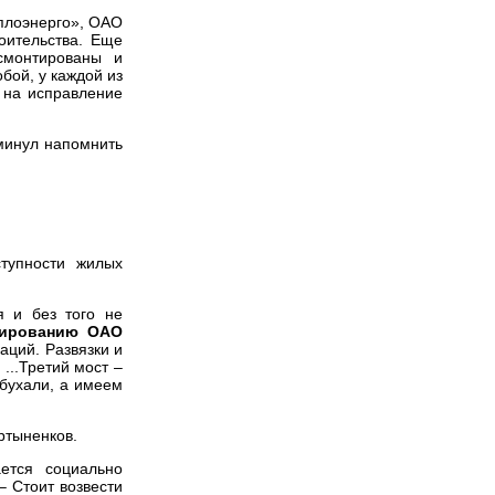
еплоэнерго», ОАО
оительства. Еще
смонтированы и
ой, у каждой из
 на исправление
минул напомнить
тупности жилых
я и без того не
ктированию ОАО
аций. Развязки и
...Третий мост –
вбухали, а имеем
ртыненков.
ется социально
 Стоит возвести