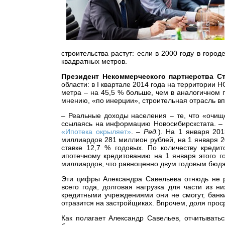
строительства растут: если в 2000 году в горо
квадратных метров.
Президент Некоммерческого партнерства С
области: в I квартале 2014 года на территории
метра – на 45,5 % больше, чем в аналогичном 
мнению, «по инерции», строительная отрасль вп
– Реальные доходы населения – те, что «очищ
ссылаясь на информацию Новосибирскстата. – 
«Ипотека окрыляет»
. –
Ред.
). На 1 января 20
миллиардов 281 миллион рублей, на 1 января 2
ставке 12,7 % годовых. По количеству кред
ипотечному кредитованию на 1 января этого г
миллиардов, что равноценно двум годовым бюд
Эти цифры Александра Савельева отнюдь не р
всего года, долговая нагрузка для части из н
кредитными учреждениями они не смогут, банки
отразится на застройщиках. Впрочем, доля прос
Как полагает Александр Савельев, отчитывать