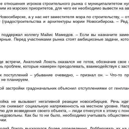
 отношения игроков строительного рынка с муниципалитетом нуж
ним из мэрских приоритетов, для чего ее необходимо вывести на а
Новосибирске, а у нас нет заместителя мэра по строительству, – 
 (градостроительства и архитектуры мэрии Новосибирска. – Ред.
– поддержал коллегу Майис Мамедов. – Если вы назначите заме
ширные. Перед участниками рынка стоят амбициозные задачи, ко
де встречи, Анатолий Локоть оказался не готов, обозначив свое
нь проблем, которые намерен преодолевать, взаимодействуя с зас
 поступлений – убывание очевидно, – признал он. – Что-то пр
 не планируем.
ой застройки градоначальник объяснил отступлениями от генплан
ройка не вызывает негативной реакции новосибирцев. Речь ид
сле снимают социальную напряженность на местном уровне. Нап
лю для возведения своего объекта, – люди отнесутся к этому с по
м недовольны. Как бы то ни было, необходимо учитывать обществе
чки.
олий Локоть высказался более определенно. Лоббировать их на 