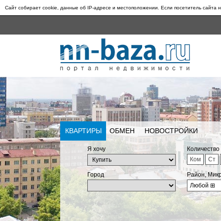
Сайт собирает cookie, данные об IP-адресе и местоположении. Если посетитель сайта н
КВАРТИРЫ
ОБМЕН
НОВОСТРОЙКИ
Я хочу
Количество
Ком
Ст
Город
Район, Мик
Любой
⊞