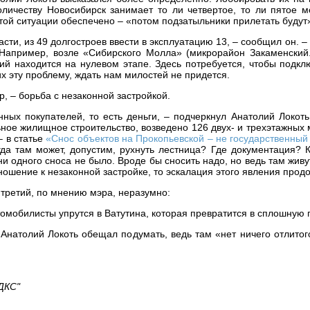
ичеству Новосибирск занимает то ли четвертое, то ли пятое ме
ой ситуации обеспечено – «потом подзатыльники прилетать будут
сти, из 49 долгостроев ввести в эксплуатацию 13, – сообщил он. – 
 Например, возле «Сибирского Молла» (микрорайон Закаменский.
ий находится на нулевом этапе. Здесь потребуется, чтобы подк
х эту проблему, ждать нам милостей не придется.
, – борьба с незаконной застройкой.
нных покупателей, то есть деньги, – подчеркнул Анатолий Локот
ьное жилищное строительство, возведено 126 двух- и трехэтажных
– в статье
«Снос объектов на Прокопьевской – не государственный
огда там может, допустим, рухнуть лестница? Где документация?
и одного сноса не было. Вроде бы сносить надо, но ведь там живу
ошение к незаконной застройке, то эскалация этого явления прод
 третий, по мнению мэра, неразумно:
втомобилисты упрутся в Ватутина, которая превратится в сплошную 
Анатолий Локоть обещал подумать, ведь там «нет ничего отлитог
ДКС"