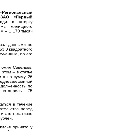
 «Региональный
а ЗАО «Первый
ходит в пятерку
емы жилищного
-м – 1 179 тысяч
вал данными по
53,3 квадратного
лученные, по его
ложил Савельев,
этом – в статье
ита на сумму 26
средневзвешенной
адолженность по
 на апрель – 75
аться в течение
зательства перед
 и это негативно
рублей.
жилья принято у