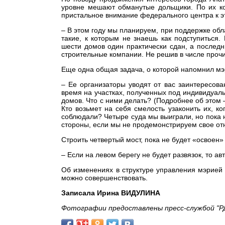
уровне мешают обманутые дольщики. По их кол
пристальное внимание федерального центра к эт
– В этом году мы планируем, при поддержке обла
такие, к которым не знаешь как подступиться.
шести домов один практически сдан, а последн
строительные компании. Не решив в числе прочи
Еще одна общая задача, о которой напомнил мэр
– Ее организаторы уводят от вас заинтересова
время на участках, полученных под индивидуал
домов. Что с ними делать? (Подробнее об этом 
Кто возьмет на себя смелость узаконить их, к
соблюдали? Четыре суда мы выиграли, но пока н
стороны, если мы не продемонстрируем свое отн
Строить четвертый мост, пока не будет «освоен»
– Если на левом берегу не будет развязок, то а
Об изменениях в структуре управления мэрией 
можно совершенствовать.
Записала Ирина ВИДУЛИНА
Фотографии предоставлены пресс-службой "Р