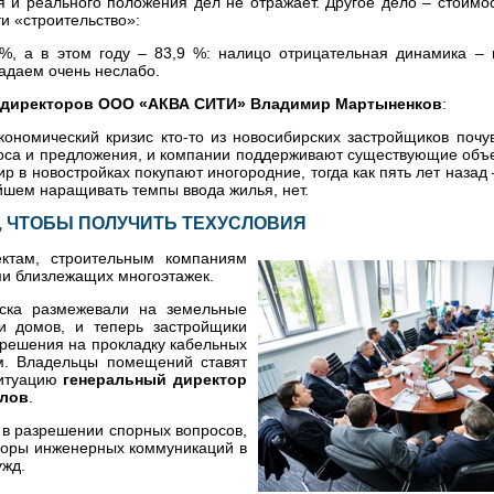
ая и реального положения дел не отражает. Другое дело – стоимо
и «строительство»:
 %, а в этом году – 83,9 %: налицо отрицательная динамика – 
падаем очень неслабо.
а директоров ООО «АКВА СИТИ» Владимир Мартыненков
:
ономический кризис кто-то из новосибирских застройщиков почув
роса и предложения, и компании поддерживают существующие объ
ир в новостройках покупают иногородние, тогда как пять лет назад 
йшем наращивать темпы ввода жилья, нет.
, ЧТОБЫ ПОЛУЧИТЬ ТЕХУСЛОВИЯ
ктам, строительным компаниям
ми близлежащих многоэтажек.
рска размежевали на земельные
ми домов, и теперь застройщики
зрешения на прокладку кабельных
ам. Владельцы помещений ставят
ситуацию
генеральный директор
алов
.
е в разрешении спорных вопросов,
идоры инженерных коммуникаций в
ужд.