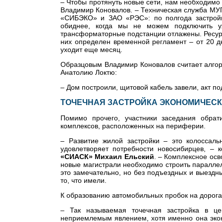
– Чтобы протянуть новые сети, нам необходимо 
Владимир Коновалов. – Техническая служба МУП
«СИБЭКО» и ЗАО «РЭС»: по полгода застройщ
обиднее, когда мы не можем подключить 
трансформаторные подстанции отлажены. Ресур
них определен временной регламент – от 20 д
уходит еще месяц.
Образцовым Владимир Коновалов считает алгор
Анатолию Локтю:
– Дом построили, щитовой кабель завели, акт по
ТОЧЕЧНАЯ ЗАСТРОЙКА ЭКОНОМИЧЕС
Помимо прочего, участники заседания обра
комплексов, расположенных на периферии.
– Развитие жилой застройки – это колоссаль
удовлетворяет потребности новосибирцев, – 
«СИАСК» Михаил Ельский
. – Комплексное осв
новые магистрали необходимо строить параллель
это замечательно, но без подъездных и выездны
то, что имели.
К образованию автомобильных пробок на дорога
– Так называемая точечная застройка в це
неприемлемым явлением, хотя именно она экон