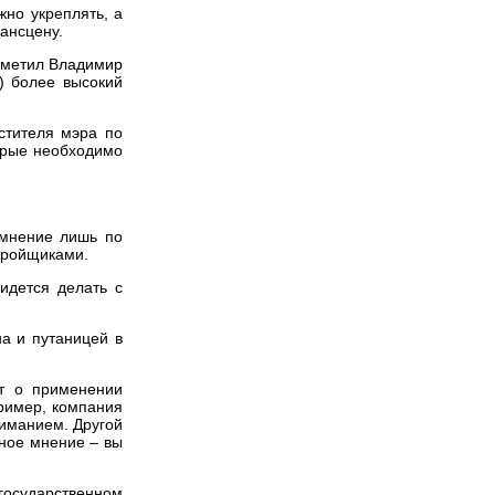
но укреплять, а
вансцену.
отметил Владимир
) более высокий
стителя мэра по
торые необходимо
 мнение лишь по
тройщиками.
идется делать с
а и путаницей в
ет о применении
ример, компания
ниманием. Другой
нное мнение – вы
государственном