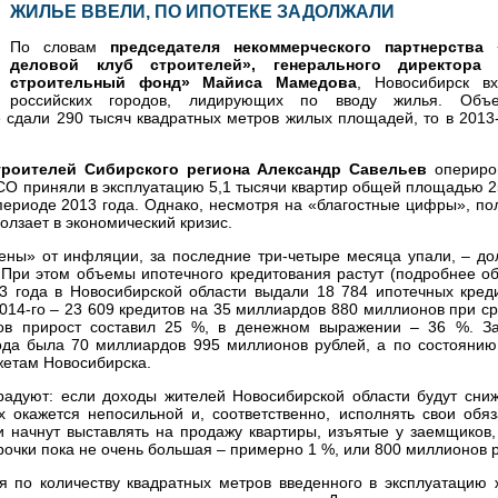
ЖИЛЬЕ ВВЕЛИ, ПО ИПОТЕКЕ ЗАДОЛЖАЛИ
По словам
председателя некоммерческого партнерства
деловой клуб строителей», генерального директор
строительный фонд» Майиса Мамедова
, Новосибирск в
российских городов, лидирующих по вводу жилья. Объ
де сдали 290 тысяч квадратных метров жилых площадей, то в 2013
троителей Сибирского региона Александр Савельев
опериро
 НСО приняли в эксплуатацию 5,1 тысячи квартир общей площадью 2
периоде 2013 года. Однако, несмотря на «благостные цифры», по
олзает в экономический кризис.
ены» от инфляции, за последние три-четыре месяца упали, – до
При этом объемы ипотечного кредитования растут (подробнее об 
13 года в Новосибирской области выдали 18 784 ипотечных кред
014-го – 23 609 кредитов на 35 миллиардов 880 миллионов при 
итов прирост составил 25 %, в денежном выражении – 36 %. З
ода была 70 миллиардов 995 миллионов рублей, а по состоянию
жетам Новосибирска.
адуют: если доходы жителей Новосибирской области будут сниж
их окажется непосильной и, соответственно, исполнять свои обя
 начнут выставлять на продажу квартиры, изъятые у заемщиков,
рочки пока не очень большая – примерно 1 %, или 800 миллионов 
ся по количеству квадратных метров введенного в эксплуатацию 