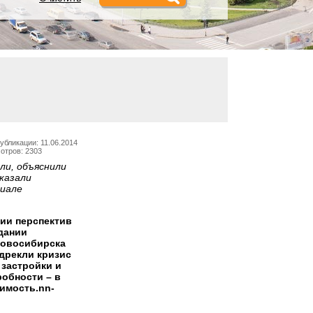
убликации: 11.06.2014
отров: 2303
ли, объяснили
казали
риале
ии перспектив
дании
Новосибирска
дрекли кризис
 застройки и
робности – в
имость.nn-