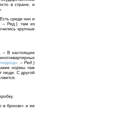
сто в стране, и
».
Есть среди них и
 – Ред.): там из
лючились крупные
ь. – В настоящее
 многоквартирных
 подход»
. –
Ред.
)
 Какие нормы там
т люди. С другой
олжится.
пробку.
о в бронзе» и ее