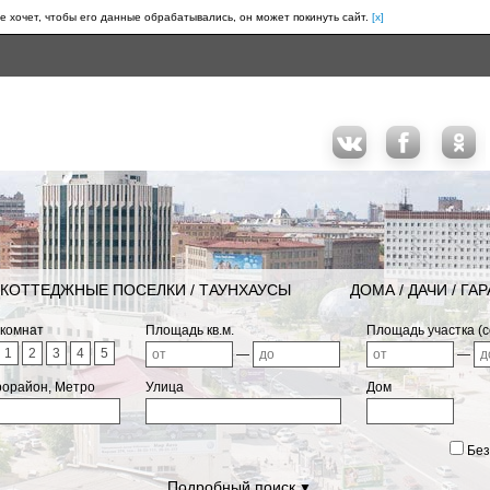
е хочет, чтобы его данные обрабатывались, он может покинуть сайт.
[x]
КОТТЕДЖНЫЕ ПОСЕЛКИ / ТАУНХАУСЫ
ДОМА / ДАЧИ / ГА
 комнат
Площадь кв.м.
Площадь участка (с
1
2
3
4
5
—
—
рорайон, Метро
Улица
Дом
Без
Подробный поиск
▼