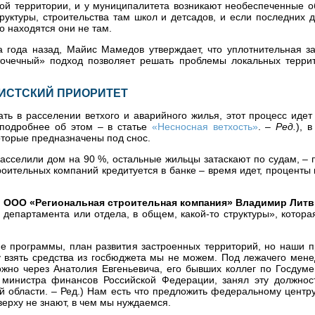
ой территории, и у муниципалитета возникают необеспеченные о
уктуры, строительства там школ и детсадов, и если последних 
то находятся они не там.
 года назад, Майис Мамедов утверждает, что уплотнительная за
«точечный» подход позволяет решать проблемы локальных терри
БИСТСКИЙ ПРИОРИТЕТ
ать в расселении ветхого и аварийного жилья, этот процесс иде
(подробнее об этом – в статье
«Несносная ветхость»
. –
Ред.
), 
оторые предназначены под снос.
асселили дом на 90 %, остальные жильцы затаскают по судам, –
оительных компаний кредитуется в банке – время идет, проценты 
р ООО «Региональная строительная компания» Владимир Лит
 департамента или отдела, в общем, какой-то структуры», котор
е программы, план развития застроенных территорий, но наши п
у взять средства из госбюджета мы не можем. Под лежачего мен
ожно через Анатолия Евгеньевича, его бывших коллег по Госдуме
 министра финансов Российской Федерации, занял эту должност
й области. – Ред.) Нам есть что предложить федеральному центр
верху не знают, в чем мы нуждаемся.