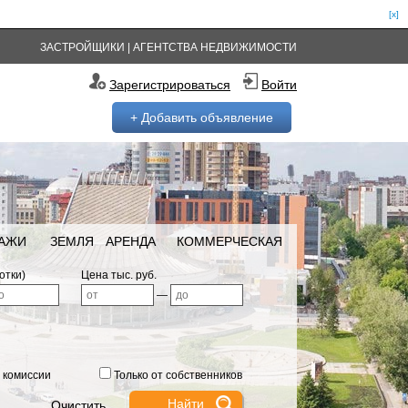
[x]
ЗАСТРОЙЩИКИ
|
АГЕНТСТВА НЕДВИЖИМОСТИ
Зарегистрироваться
Войти
+ Добавить объявление
РАЖИ
ЗЕМЛЯ
АРЕНДА
КОММЕРЧЕСКАЯ
отки)
Цена тыс. руб.
—
 комиссии
Только от собственников
Очистить