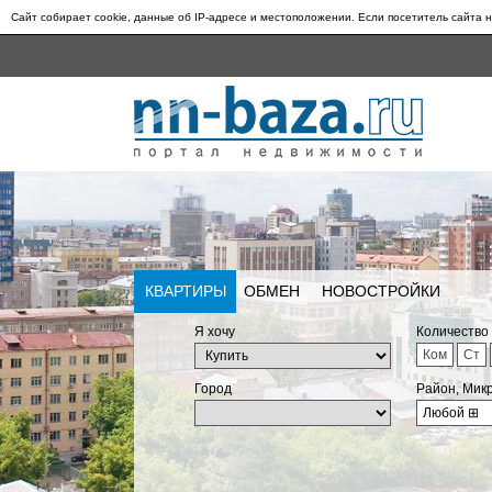
Сайт собирает cookie, данные об IP-адресе и местоположении. Если посетитель сайта н
КВАРТИРЫ
ОБМЕН
НОВОСТРОЙКИ
Я хочу
Количество
Ком
Ст
Город
Район, Мик
Любой
⊞