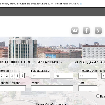
е хочет, чтобы его данные обрабатывались, он может покинуть сайт.
[x]
КОТТЕДЖНЫЕ ПОСЕЛКИ / ТАУНХАУСЫ
ДОМА / ДАЧИ / ГА
 комнат
Площадь кв.м.
Площадь участка (с
1
2
3
4
5
—
—
рорайон, Метро
Улица
Дом
Без
Подробный поиск
▼