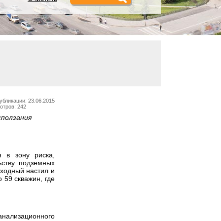
убликации: 23.06.2015
отров: 242
сползания
я в зону риска,
ьству подземных
еходный настил и
 59 скважин, где
канализационного