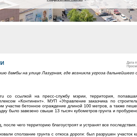
ЛИ
Дата п
Просм
ию дамбы на улице Лазурная, где возникла угроза дальнейшего 
ru со ссылкой на пресс-службу мэрии, территория, попавша
плексом «Континент». МУП «Управление заказчика по строител
м участке бетонное ограждение длиной 100 метров, а также пеш
адку было завезено свыше 13 тысяч кубометров грунта и пробурено
, после чего территорию благоустроят и устранят все последствия.
овали сползание грунта с откоса дороги: был разрушен участок 