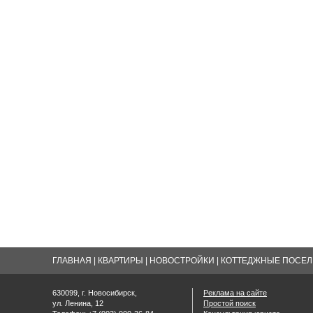
ГЛАВНАЯ
|
КВАРТИРЫ
|
НОВОСТРОЙКИ
|
КОТТЕДЖНЫЕ ПОСЕЛК
630099, г. Новосибирск,
Реклама на сайте
ул. Ленина, 12
Простой поиск