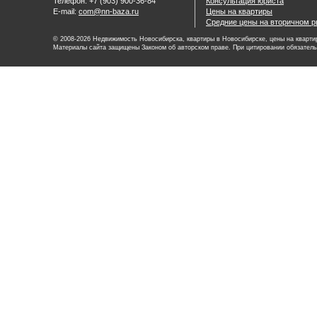
Телефон: +7 (903) 900-36-84
Консультация юриста
E-mail:
com@nn-baza.ru
Цены на квартиры
Средние цены на вторичном р
© 2008-2026 Недвижимость Новосибирска, квартиры в Новосибирске, цены на квартир
Материалы сайта защищены Законом об авторском праве. При цитировании обязатель