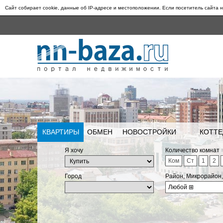
Сайт собирает cookie, данные об IP-адресе и местоположении. Если посетитель сайта н
КВАРТИРЫ
ОБМЕН
НОВОСТРОЙКИ
КОТТЕ
Я хочу
Количество комнат
Ком
Ст
1
2
Город
Район, Микрорайон
Любой
⊞