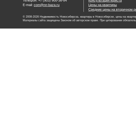
Телефон: +7 (903) 900-36-84
Консультация юриста
E-mail:
com@nn-baza.ru
Цены на квартиры
Средние цены на вторичном р
© 2008-2026 Недвижимость Новосибирска, квартиры в Новосибирске, цены на квартир
Материалы сайта защищены Законом об авторском праве. При цитировании обязатель