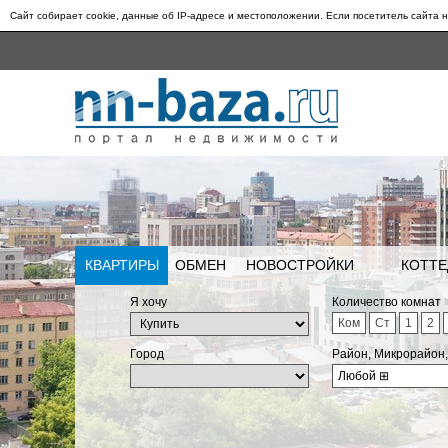
Сайт собирает cookie, данные об IP-адресе и местоположении. Если посетитель сайта н
КВАРТИРЫ
ОБМЕН
НОВОСТРОЙКИ
КОТТЕ
Я хочу
Количество комнат
Ком
Ст
1
2
Город
Район, Микрорайон
Любой
⊞