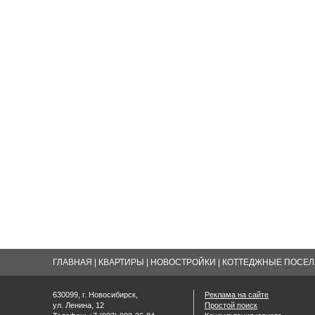
ГЛАВНАЯ
|
КВАРТИРЫ
|
НОВОСТРОЙКИ
|
КОТТЕДЖНЫЕ ПОСЕЛК
630099, г. Новосибирск,
Реклама на сайте
ул. Ленина, 12
Простой поиск