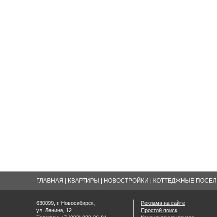
ГЛАВНАЯ
|
КВАРТИРЫ
|
НОВОСТРОЙКИ
|
КОТТЕДЖНЫЕ ПОСЕЛК
630099, г. Новосибирск,
Реклама на сайте
ул. Ленина, 12
Простой поиск