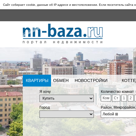
Сайт собирает cookie, данные об IP-адресе и местоположении. Если посетитель сайта н
КВАРТИРЫ
ОБМЕН
НОВОСТРОЙКИ
КОТТЕ
Я хочу
Количество комнат
Ком
Ст
1
2
Город
Район, Микрорайон
Любой
⊞