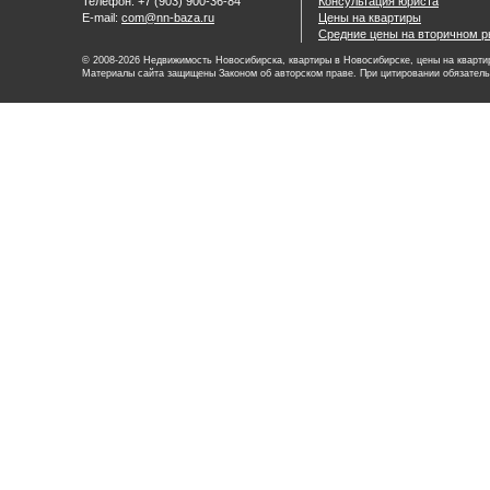
Телефон: +7 (903) 900-36-84
Консультация юриста
E-mail:
com@nn-baza.ru
Цены на квартиры
Средние цены на вторичном р
© 2008-2026 Недвижимость Новосибирска, квартиры в Новосибирске, цены на квартир
Материалы сайта защищены Законом об авторском праве. При цитировании обязатель