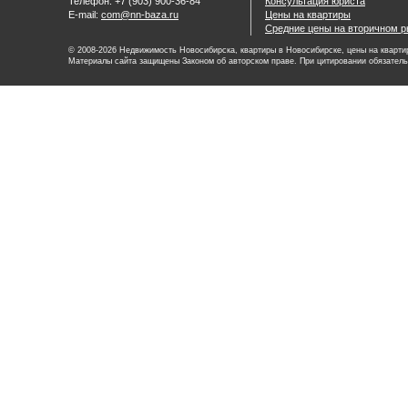
Телефон: +7 (903) 900-36-84
Консультация юриста
E-mail:
com@nn-baza.ru
Цены на квартиры
Средние цены на вторичном р
© 2008-2026 Недвижимость Новосибирска, квартиры в Новосибирске, цены на квартир
Материалы сайта защищены Законом об авторском праве. При цитировании обязатель