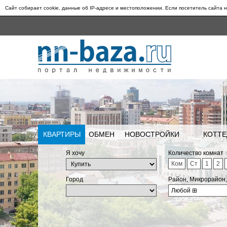
Сайт собирает cookie, данные об IP-адресе и местоположении. Если посетитель сайта н
КВАРТИРЫ
ОБМЕН
НОВОСТРОЙКИ
КОТТЕ
Я хочу
Количество комнат
Ком
Ст
1
2
Город
Район, Микрорайон
Любой
⊞