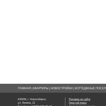
ГЛАВНАЯ
|
КВАРТИРЫ
|
НОВОСТРОЙКИ
|
КОТТЕДЖНЫЕ ПОСЕЛК
630099, г. Новосибирск,
Реклама на сайте
ул. Ленина, 12
Простой поиск