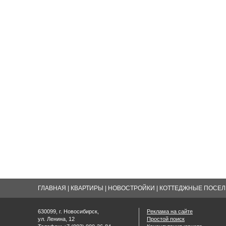
ГЛАВНАЯ
|
КВАРТИРЫ
|
НОВОСТРОЙКИ
|
КОТТЕДЖНЫЕ ПОСЕЛК
630099, г. Новосибирск,
Реклама на сайте
ул. Ленина, 12
Простой поиск