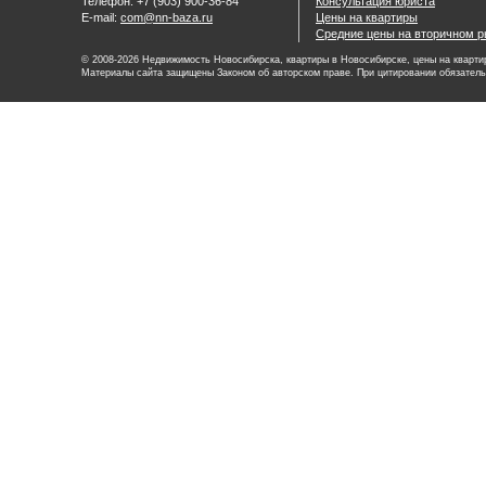
Телефон: +7 (903) 900-36-84
Консультация юриста
E-mail:
com@nn-baza.ru
Цены на квартиры
Средние цены на вторичном р
© 2008-2026 Недвижимость Новосибирска, квартиры в Новосибирске, цены на квартир
Материалы сайта защищены Законом об авторском праве. При цитировании обязатель