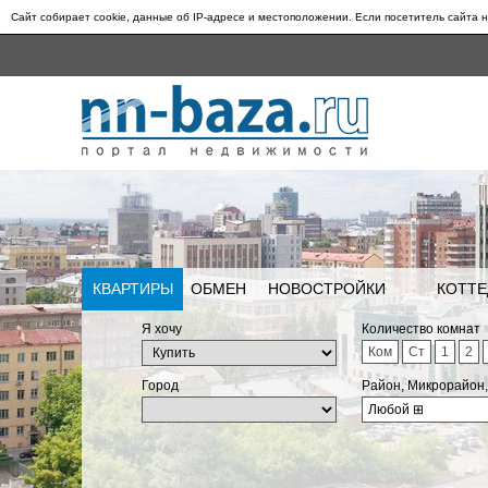
Сайт собирает cookie, данные об IP-адресе и местоположении. Если посетитель сайта н
КВАРТИРЫ
ОБМЕН
НОВОСТРОЙКИ
КОТТЕ
Я хочу
Количество комнат
Ком
Ст
1
2
Город
Район, Микрорайон
Любой
⊞