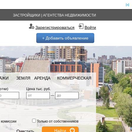
[x]
ЗАСТРОЙЩИКИ
|
АГЕНТСТВА НЕДВИЖИМОСТИ
Зарегистрироваться
Войти
+ Добавить объявление
РАЖИ
ЗЕМЛЯ
АРЕНДА
КОММЕРЧЕСКАЯ
отки)
Цена тыс. руб.
—
 комиссии
Только от собственников
Очистить