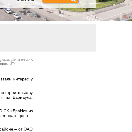
убликации: 31.03.2015
отров: 274
ызвали интерес у
по строительству
» из Барнаула,
ОО СК «БраНс» из
ложенная цена –
 районе – от ОАО