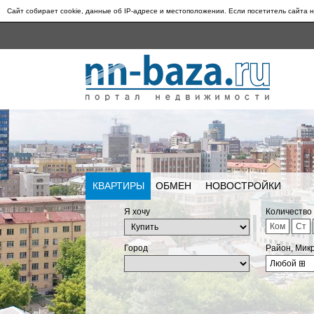
Сайт собирает cookie, данные об IP-адресе и местоположении. Если посетитель сайта н
КВАРТИРЫ
ОБМЕН
НОВОСТРОЙКИ
Я хочу
Количество
Ком
Ст
Город
Район, Мик
Любой
⊞