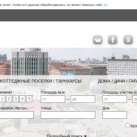
е хочет, чтобы его данные обрабатывались, он может покинуть сайт.
[x]
КОТТЕДЖНЫЕ ПОСЕЛКИ / ТАУНХАУСЫ
ДОМА / ДАЧИ / ГА
 комнат
Площадь кв.м.
Площадь участка (с
1
2
3
4
5
—
—
рорайон, Метро
Улица
Дом
Без
Подробный поиск
▼