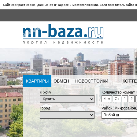
Сайт собирает cookie, данные об IP-адресе и местоположении. Если посетитель сайта н
КВАРТИРЫ
ОБМЕН
НОВОСТРОЙКИ
КОТТЕ
Я хочу
Количество комнат
Ком
Ст
1
2
Город
Район, Микрорайон
Любой
⊞