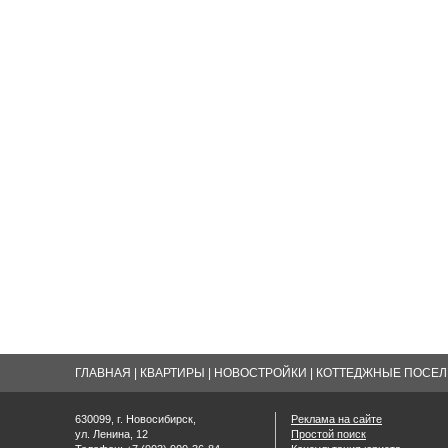
ГЛАВНАЯ
|
КВАРТИРЫ
|
НОВОСТРОЙКИ
|
КОТТЕДЖНЫЕ ПОСЕЛК
630099, г. Новосибирск,
Реклама на сайте
ул. Ленина, 12
Простой поиск