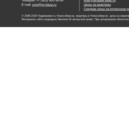
Телефон: +7 (903) 900-36-84
Консультация юриста
E-mail:
com@nn-baza.ru
Цены на квартиры
Средние цены на вторичном р
© 2008-2026 Недвижимость Новосибирска, квартиры в Новосибирске, цены на квартир
Материалы сайта защищены Законом об авторском праве. При цитировании обязатель