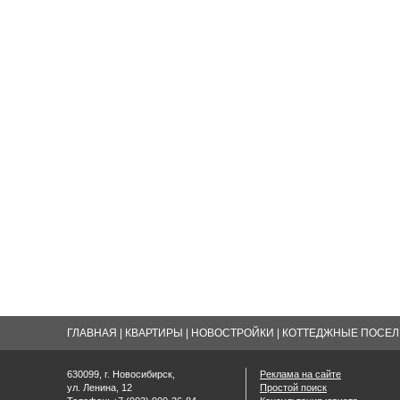
ГЛАВНАЯ
|
КВАРТИРЫ
|
НОВОСТРОЙКИ
|
КОТТЕДЖНЫЕ ПОСЕЛК
630099, г. Новосибирск,
Реклама на сайте
ул. Ленина, 12
Простой поиск