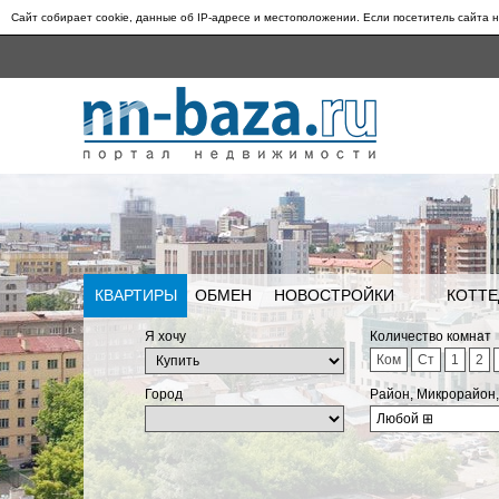
Сайт собирает cookie, данные об IP-адресе и местоположении. Если посетитель сайта н
КВАРТИРЫ
ОБМЕН
НОВОСТРОЙКИ
КОТТЕ
Я хочу
Количество комнат
Ком
Ст
1
2
Город
Район, Микрорайон
Любой
⊞