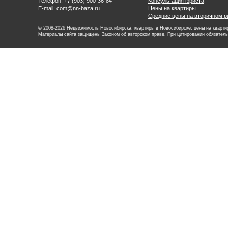
Телефон: +7 (903) 900-36-84
Консультация юриста
E-mail:
com@nn-baza.ru
Цены на квартиры
Средние цены на вторичном р
© 2008-2026 Недвижимость Новосибирска, квартиры в Новосибирске, цены на квартир
Материалы сайта защищены Законом об авторском праве. При цитировании обязатель