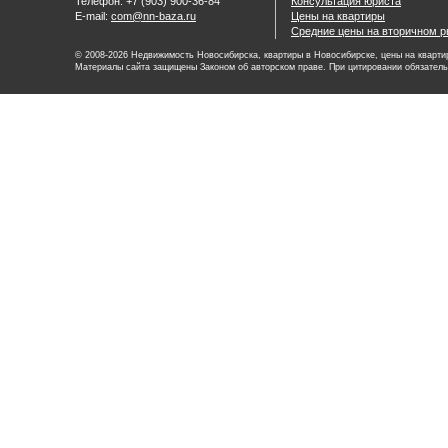
Телефон: +7 (903) 900-36-84
Консультация юриста
E-mail:
com@nn-baza.ru
Цены на квартиры
Средние цены на вторичном р
© 2008-2026 Недвижимость Новосибирска, квартиры в Новосибирске, цены на квартир
Материалы сайта защищены Законом об авторском праве. При цитировании обязатель