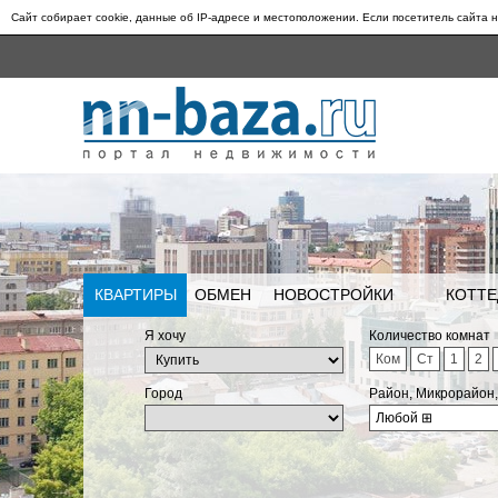
Сайт собирает cookie, данные об IP-адресе и местоположении. Если посетитель сайта н
КВАРТИРЫ
ОБМЕН
НОВОСТРОЙКИ
КОТТЕ
Я хочу
Количество комнат
Ком
Ст
1
2
Город
Район, Микрорайон
Любой
⊞