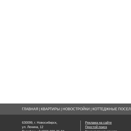
ГЛАВНАЯ
|
КВАРТИРЫ
|
НОВОСТРОЙКИ
|
КОТТЕДЖНЫЕ ПОСЕЛК
630099, г. Новосибирск,
Реклама на сайте
ул. Ленина, 12
Простой поиск