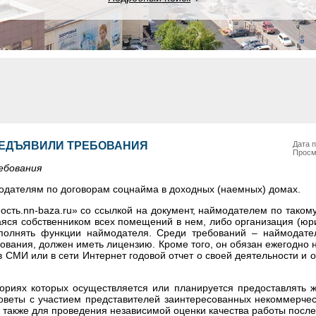
РЕДЪЯВИЛИ ТРЕБОВАНИЯ
Дата п
Просм
ебования
одателям по договорам соцнайма в доходных (наемных) домах.
сть.nn-baza.ru» со ссылкой на документ, наймодателем по таком
яся собственником всех помещений в нем, либо организация (юр
полнять функции наймодателя. Среди требований – наймодате
вания, должен иметь лицензию. Кроме того, он обязан ежегодно 
в СМИ или в сети Интернет годовой отчет о своей деятельности и 
ориях которых осуществляется или планируется предоставлять 
оветы с участием представителей заинтересованных некоммерчес
 также для проведения независимой оценки качества работы после