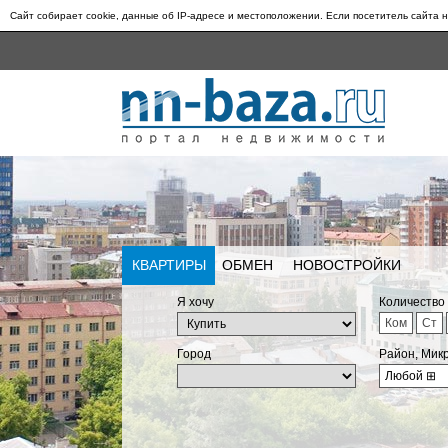
Сайт собирает cookie, данные об IP-адресе и местоположении. Если посетитель сайта н
КВАРТИРЫ
ОБМЕН
НОВОСТРОЙКИ
Я хочу
Количество
Ком
Ст
Город
Район, Мик
Любой
⊞