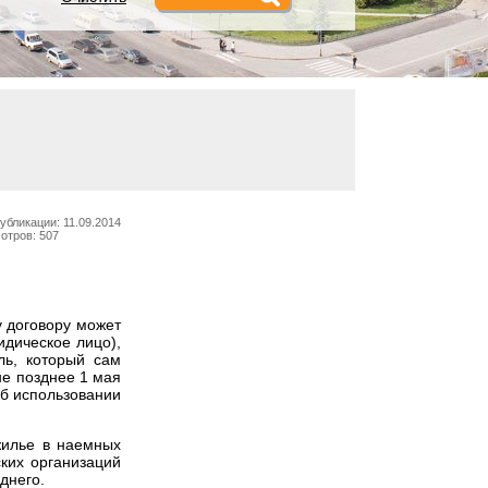
убликации: 11.09.2014
отров: 507
у договору может
идическое лицо),
ль, который сам
не позднее 1 мая
об использовании
жилье в наемных
ких организаций
днего.