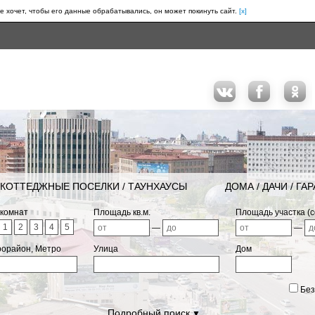
е хочет, чтобы его данные обрабатывались, он может покинуть сайт.
[x]
КОТТЕДЖНЫЕ ПОСЕЛКИ / ТАУНХАУСЫ
ДОМА / ДАЧИ / ГА
 комнат
Площадь кв.м.
Площадь участка (с
1
2
3
4
5
—
—
рорайон, Метро
Улица
Дом
Без
Подробный поиск
▼