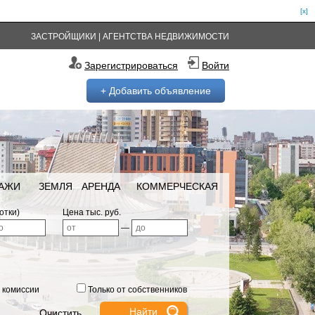
[x]
ЗАСТРОЙЩИКИ
|
АГЕНТСТВА НЕДВИЖИМОСТИ
Зарегистрироваться
Войти
+ Добавить объявление
РАЖИ
ЗЕМЛЯ
АРЕНДА
КОММЕРЧЕСКАЯ
отки)
Цена тыс. руб.
—
 комиссии
Только от собственников
Очистить