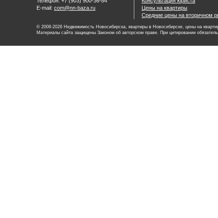
Телефон: +7 (903) 900-36-84
Консультация юриста
E-mail:
com@nn-baza.ru
Цены на квартиры
Средние цены на вторичном р
© 2008-2026 Недвижимость Новосибирска, квартиры в Новосибирске, цены на квартир
Материалы сайта защищены Законом об авторском праве. При цитировании обязатель