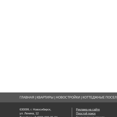
ГЛАВНАЯ
|
КВАРТИРЫ
|
НОВОСТРОЙКИ
|
КОТТЕДЖНЫЕ ПОСЕЛК
630099, г. Новосибирск,
Реклама на сайте
ул. Ленина, 12
Простой поиск