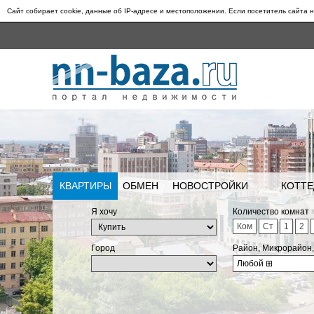
Сайт собирает cookie, данные об IP-адресе и местоположении. Если посетитель сайта н
КВАРТИРЫ
ОБМЕН
НОВОСТРОЙКИ
КОТТЕ
Я хочу
Количество комнат
Ком
Ст
1
2
Город
Район, Микрорайон
Любой
⊞