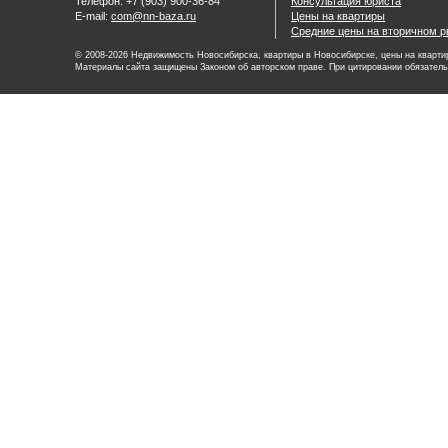
Телефон: +7 (903) 900-36-84
Консультация юриста
E-mail:
com@nn-baza.ru
Цены на квартиры
Средние цены на вторичном р
© 2008-2026 Недвижимость Новосибирска, квартиры в Новосибирске, цены на квартир
Материалы сайта защищены Законом об авторском праве. При цитировании обязатель