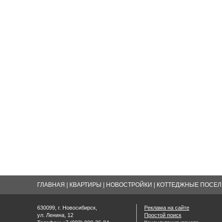
ГЛАВНАЯ
|
КВАРТИРЫ
|
НОВОСТРОЙКИ
|
КОТТЕДЖНЫЕ ПОСЕЛК
630099, г. Новосибирск,
Реклама на сайте
ул. Ленина, 12
Простой поиск