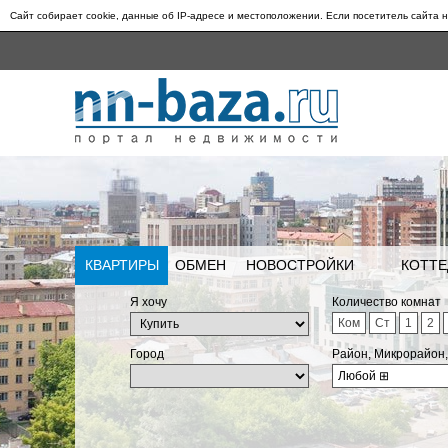
Сайт собирает cookie, данные об IP-адресе и местоположении. Если посетитель сайта н
КВАРТИРЫ
ОБМЕН
НОВОСТРОЙКИ
КОТТЕ
Я хочу
Количество комнат
Ком
Ст
1
2
Город
Район, Микрорайон
Любой
⊞