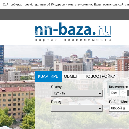
Сайт собирает cookie, данные об IP-адресе и местоположении. Если посетитель сайта н
КВАРТИРЫ
ОБМЕН
НОВОСТРОЙКИ
Я хочу
Количество
Ком
Ст
Город
Район, Мик
Любой
⊞