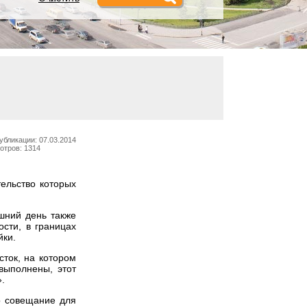
убликации: 07.03.2014
отров: 1314
ельство которых
шний день также
сти, в границах
йки.
сток, на котором
выполнены, этот
.
о совещание для