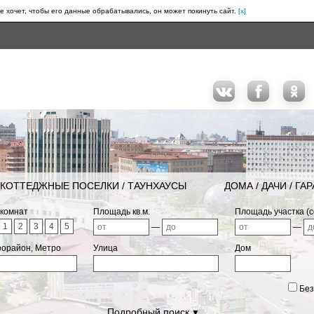
е хочет, чтобы его данные обрабатывались, он может покинуть сайт.
[x]
КОТТЕДЖНЫЕ ПОСЕЛКИ / ТАУНХАУСЫ
ДОМА / ДАЧИ / ГА
 комнат
Площадь кв.м.
Площадь участка (с
1
2
3
4
5
—
—
рорайон, Метро
Улица
Дом
Без
Подробный поиск
▼