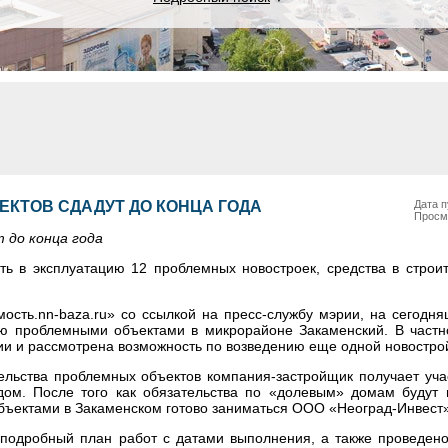
ЕКТОВ СДАДУТ ДО КОНЦА ГОДА
Дата п
Просм
 до конца года
ть в эксплуатацию 12 проблемных новостроек, средства в строит
ость.nn-baza.ru» со ссылкой на пресс-службу мэрии, на сегодня
ю проблемными объектами в микрорайоне Закаменский. В частно
и и рассмотрена возможность по возведению еще одной новостро
ельства проблемных объектов компания-застройщик получает уча
ом. После того как обязательства по «долевым» домам будут 
Объектами в Закаменском готово заниматься ООО «Неоград-Инвест»
подробный план работ с датами выполнения, а также проведен