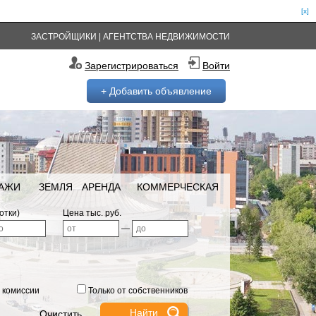
[x]
ЗАСТРОЙЩИКИ
|
АГЕНТСТВА НЕДВИЖИМОСТИ
Зарегистрироваться
Войти
+ Добавить объявление
РАЖИ
ЗЕМЛЯ
АРЕНДА
КОММЕРЧЕСКАЯ
отки)
Цена тыс. руб.
—
 комиссии
Только от собственников
Очистить