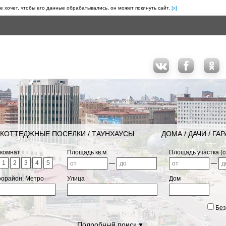
е хочет, чтобы его данные обрабатывались, он может покинуть сайт.
[x]
КОТТЕДЖНЫЕ ПОСЕЛКИ / ТАУНХАУСЫ
ДОМА / ДАЧИ / ГА
 комнат
Площадь кв.м.
Площадь участка (с
1
2
3
4
5
—
—
рорайон, Метро
Улица
Дом
Без
Подробный поиск
▼