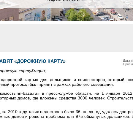
АВЯТ «ДОРОЖНУЮ КАРТУ»
Дата п
Просм
орожную карту&raquo;
 «дорожной карты» для дольщиков и соинвесторов, который поз
анный протокол был принят в рамках рабочего совещания.
жимость.
nn-baza.ru
» в пресс-службе области, на 1 января 2012
ртирных домов, где вложены средства 3600 человек. Строительст
за 2010 году таких недостроев было 36, но за год удалось дострои
емных домов и решена проблема для 975 обманутых дольщиков. 