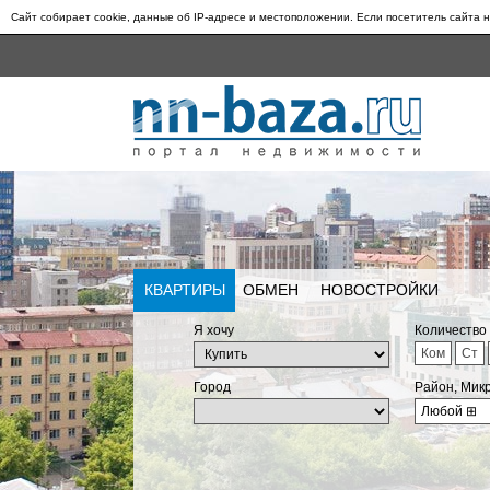
Сайт собирает cookie, данные об IP-адресе и местоположении. Если посетитель сайта н
КВАРТИРЫ
ОБМЕН
НОВОСТРОЙКИ
Я хочу
Количество
Ком
Ст
Город
Район, Мик
Любой
⊞