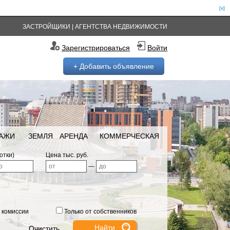
[x]
ЗАСТРОЙЩИКИ
|
АГЕНТСТВА НЕДВИЖИМОСТИ
Зарегистрироваться
Войти
+ Добавить объявление
РАЖИ
ЗЕМЛЯ
АРЕНДА
КОММЕРЧЕСКАЯ
отки)
Цена тыс. руб.
—
 комиссии
Только от собственников
Очистить