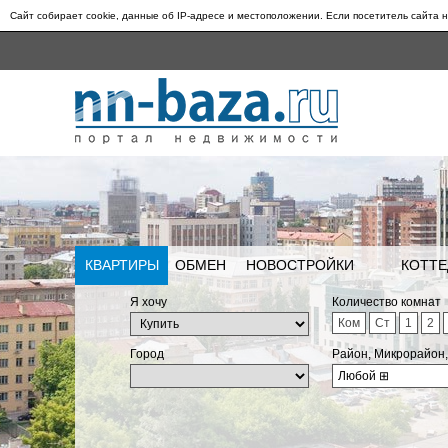
Сайт собирает cookie, данные об IP-адресе и местоположении. Если посетитель сайта н
КВАРТИРЫ
ОБМЕН
НОВОСТРОЙКИ
КОТТЕ
Я хочу
Количество комнат
Ком
Ст
1
2
Город
Район, Микрорайон
Любой
⊞