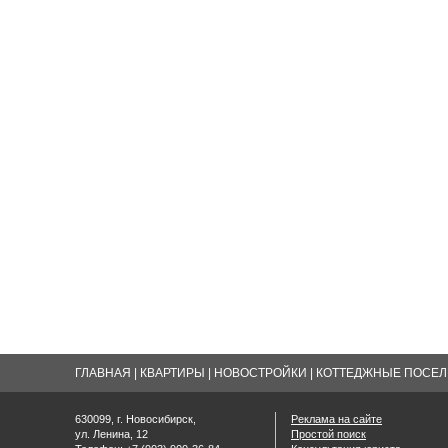
ГЛАВНАЯ
|
КВАРТИРЫ
|
НОВОСТРОЙКИ
|
КОТТЕДЖНЫЕ ПОСЕЛК
630099, г. Новосибирск,
Реклама на сайте
ул. Ленина, 12
Простой поиск