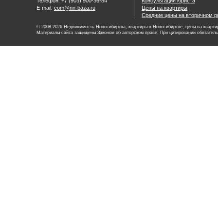
Телефон: +7 (903) 900-36-84
Консультация юриста
E-mail:
com@nn-baza.ru
Цены на квартиры
Средние цены на вторичном р
© 2008-2026 Недвижимость Новосибирска, квартиры в Новосибирске, цены на квартир
Материалы сайта защищены Законом об авторском праве. При цитировании обязатель