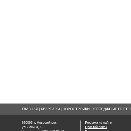
ГЛАВНАЯ
|
КВАРТИРЫ
|
НОВОСТРОЙКИ
|
КОТТЕДЖНЫЕ ПОСЕЛК
630099, г. Новосибирск,
Реклама на сайте
ул. Ленина, 12
Простой поиск