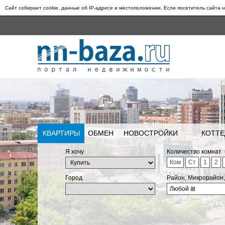
Сайт собирает cookie, данные об IP-адресе и местоположении. Если посетитель сайта н
КВАРТИРЫ
ОБМЕН
НОВОСТРОЙКИ
КОТТЕ
Я хочу
Количество комнат
Ком
Ст
1
2
Город
Район, Микрорайон
Любой
⊞