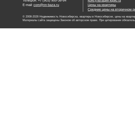
Телефон: +7 (903) 900-36-84
Консультация юриста
E-mail:
com@nn-baza.ru
Цены на квартиры
Средние цены на вторичном р
© 2008-2026 Недвижимость Новосибирска, квартиры в Новосибирске, цены на квартир
Материалы сайта защищены Законом об авторском праве. При цитировании обязатель