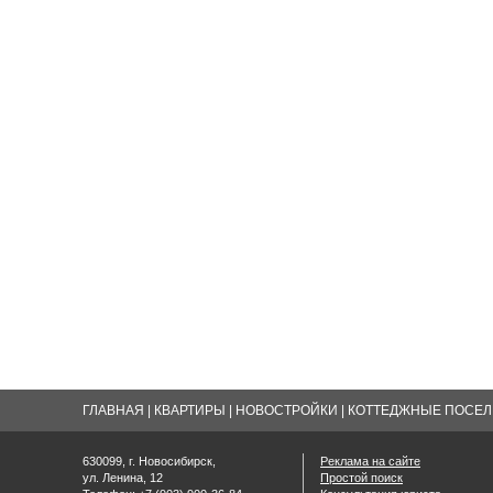
ГЛАВНАЯ
|
КВАРТИРЫ
|
НОВОСТРОЙКИ
|
КОТТЕДЖНЫЕ ПОСЕЛК
630099, г. Новосибирск,
Реклама на сайте
ул. Ленина, 12
Простой поиск