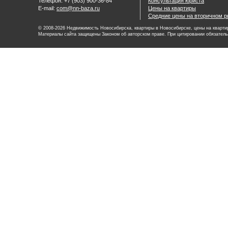
Телефон: +7 (903) 900-36-84
Консультация юриста
E-mail:
com@nn-baza.ru
Цены на квартиры
Средние цены на вторичном р
© 2008-2026 Недвижимость Новосибирска, квартиры в Новосибирске, цены на квартир
Материалы сайта защищены Законом об авторском праве. При цитировании обязатель