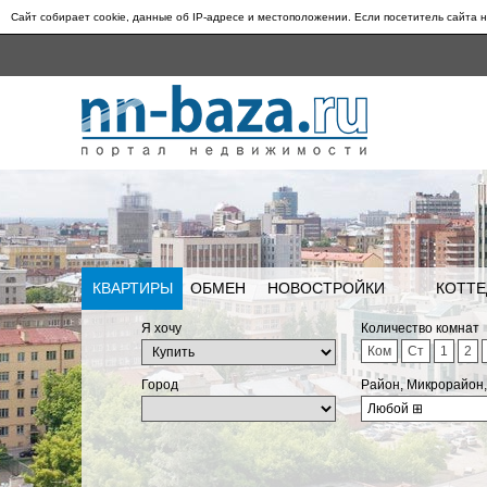
Сайт собирает cookie, данные об IP-адресе и местоположении. Если посетитель сайта н
КВАРТИРЫ
ОБМЕН
НОВОСТРОЙКИ
КОТТЕ
Я хочу
Количество комнат
Ком
Ст
1
2
Город
Район, Микрорайон
Любой
⊞