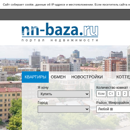
Сайт собирает cookie, данные об IP-адресе и местоположении. Если посетитель сайта н
КВАРТИРЫ
ОБМЕН
НОВОСТРОЙКИ
КОТТЕ
Я хочу
Количество комнат
Ком
Ст
1
2
Город
Район, Микрорайон
Любой
⊞