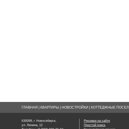
ГЛАВНАЯ
|
КВАРТИРЫ
|
НОВОСТРОЙКИ
|
КОТТЕДЖНЫЕ ПОСЕЛК
630099, г. Новосибирск,
Реклама на сайте
ул. Ленина, 12
Простой поиск