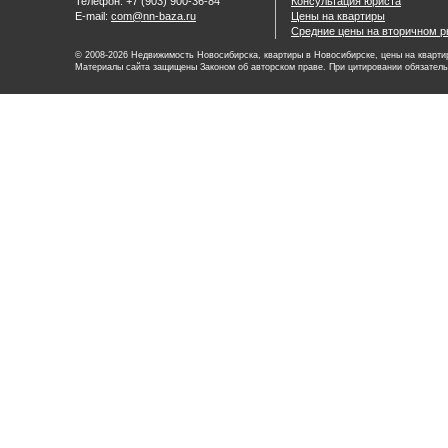
Телефон: +7 (903) 900-36-84
Консультация юриста
E-mail:
com@nn-baza.ru
Цены на квартиры
Средние цены на вторичном р
© 2008-2026 Недвижимость Новосибирска, квартиры в Новосибирске, цены на квартир
Материалы сайта защищены Законом об авторском праве. При цитировании обязатель