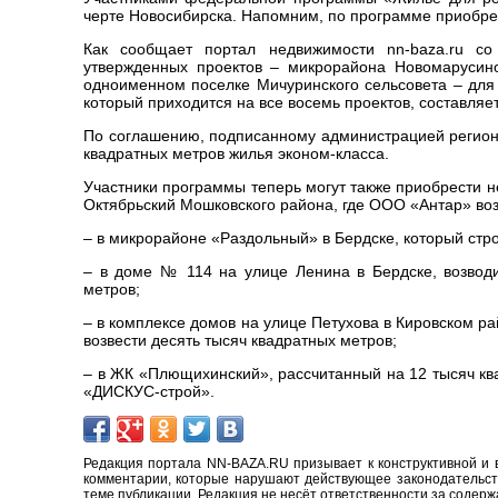
черте Новосибирска. Напомним, по программе приобрес
Как сообщает портал недвижимости nn-baza.ru со
утвержденных проектов – микрорайона Новомарусин
одноименном поселке Мичуринского сельсовета – для
который приходится на все восемь проектов, составляе
По соглашению, подписанному администрацией региона
квадратных метров жилья эконом-класса.
Участники программы теперь могут также приобрести 
Октябрьский Мошковского района, где ООО «Антар» воз
– в микрорайоне «Раздольный» в Бердске, который ст
– в доме № 114 на улице Ленина в Бердске, возвод
метров;
– в комплексе домов на улице Петухова в Кировском 
возвести десять тысяч квадратных метров;
– в ЖК «Плющихинский», рассчитанный на 12 тысяч кв
«ДИСКУС-строй».
Редакция портала NN-BAZA.RU призывает к конструктивной и 
комментарии, которые нарушают действующее законодательство
теме публикации. Редакция не несёт ответственности за содер