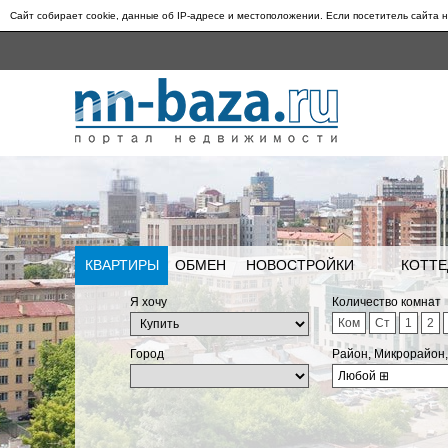
Сайт собирает cookie, данные об IP-адресе и местоположении. Если посетитель сайта н
КВАРТИРЫ
ОБМЕН
НОВОСТРОЙКИ
КОТТЕ
Я хочу
Количество комнат
Ком
Ст
1
2
Город
Район, Микрорайон
Любой
⊞