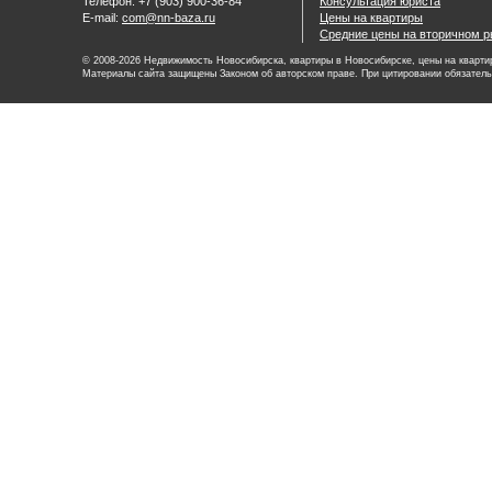
Телефон: +7 (903) 900-36-84
Консультация юриста
E-mail:
com@nn-baza.ru
Цены на квартиры
Средние цены на вторичном р
© 2008-2026 Недвижимость Новосибирска, квартиры в Новосибирске, цены на квартир
Материалы сайта защищены Законом об авторском праве. При цитировании обязатель