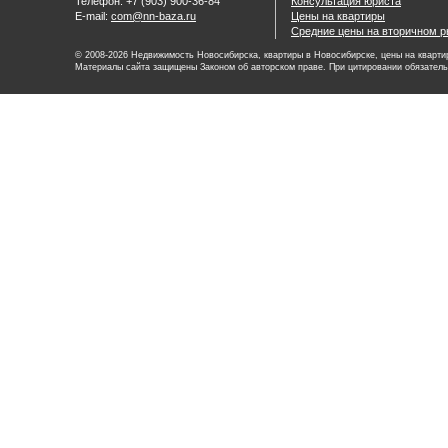
Телефон: +7 (903) 900-36-84
Консультация юриста
E-mail:
com@nn-baza.ru
Цены на квартиры
Средние цены на вторичном р
© 2008-2026 Недвижимость Новосибирска, квартиры в Новосибирске, цены на квартир
Материалы сайта защищены Законом об авторском праве. При цитировании обязатель