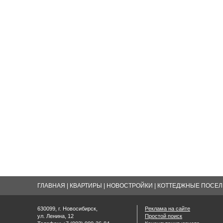
ГЛАВНАЯ
|
КВАРТИРЫ
|
НОВОСТРОЙКИ
|
КОТТЕДЖНЫЕ ПОСЕЛК
630099, г. Новосибирск,
Реклама на сайте
ул. Ленина, 12
Простой поиск