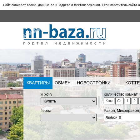
Сайт собирает cookie, данные об IP-адресе и местоположении. Если посетитель сайта н
КВАРТИРЫ
ОБМЕН
НОВОСТРОЙКИ
КОТТЕ
Я хочу
Количество комнат
Ком
Ст
1
2
Город
Район, Микрорайон
Любой
⊞