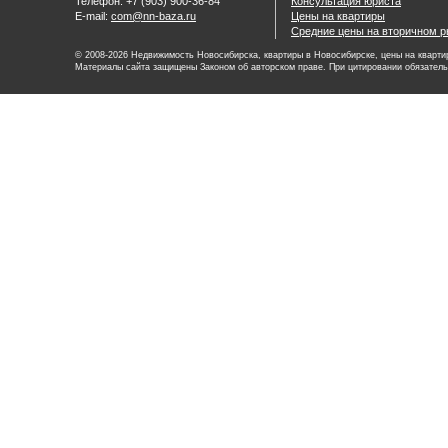
Телефон: +7 (903) 900-36-84
Консультация юриста
E-mail:
com@nn-baza.ru
Цены на квартиры
Средние цены на вторичном р
© 2008-2026 Недвижимость Новосибирска, квартиры в Новосибирске, цены на квартир
Материалы сайта защищены Законом об авторском праве. При цитировании обязатель