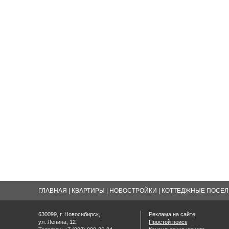
ГЛАВНАЯ
|
КВАРТИРЫ
|
НОВОСТРОЙКИ
|
КОТТЕДЖНЫЕ ПОСЕЛК
630099, г. Новосибирск,
Реклама на сайте
ул. Ленина, 12
Простой поиск