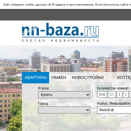
Сайт собирает cookie, данные об IP-адресе и местоположении. Если посетитель сайта н
КВАРТИРЫ
ОБМЕН
НОВОСТРОЙКИ
КОТТЕ
Я хочу
Количество комнат
Ком
Ст
1
2
Город
Район, Микрорайон
Любой
⊞