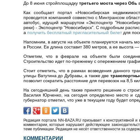
До 8 июня стройплощадку
третьего моста через Обь
в
Как сообщает портал «Новосибирская недвижимост
проводится компанией совместно с Минтрансом област
автобус, идущий маршрутом «Экспоцентр "Новосибирс
реки) - Экспоцентр "Новосибирск". С подробным распи
а
получить бесплатный пригласительный билет
для пос
Напомним, в августе на объекте планируется начать мо
в России. Ее длина составит 380 метров, а ее высота —
Отметим, что в феврале на объекте были соедине
Строительство идет по-прежнему с опережением графи
Стоит отметить, что в рамках возведения данного тр
улицы Ватутина до Дубравы, а также две
транспортны
позволит сократить расстояние для перевозок на 8,5 ки
На сегодняшний день также принято решение о строи
Василия Юрченко, на сегодня определено место и сд
губернатор отметил, что уже в текущем году будет оп
Редакция портала NN-BAZA.RU призывает к конструктивной и 
комментарии, которые нарушают действующее законодательство
теме публикации. Редакция не несёт ответственности за содер
КОММЕНТАРИИ