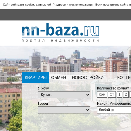
Сайт собирает cookie, данные об IP-адресе и местоположении. Если посетитель сайта н
КВАРТИРЫ
ОБМЕН
НОВОСТРОЙКИ
КОТТЕ
Я хочу
Количество комнат
Ком
Ст
1
2
Город
Район, Микрорайон
Любой
⊞