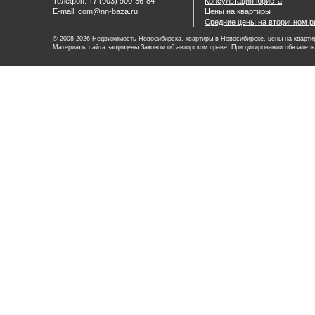
Телефон: +7 (903) 900-36-84
Консультация юриста
E-mail:
com@nn-baza.ru
Цены на квартиры
Средние цены на вторичном р
© 2008-2026 Недвижимость Новосибирска, квартиры в Новосибирске, цены на квартир
Материалы сайта защищены Законом об авторском праве. При цитировании обязатель