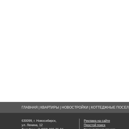
ГЛАВНАЯ
|
КВАРТИРЫ
|
НОВОСТРОЙКИ
|
КОТТЕДЖНЫЕ ПОСЕЛК
630099, г. Новосибирск,
Реклама на сайте
ул. Ленина, 12
Простой поиск