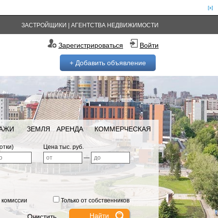
[x]
ЗАСТРОЙЩИКИ
|
АГЕНТСТВА НЕДВИЖИМОСТИ
Зарегистрироваться
Войти
+ Добавить объявление
РАЖИ
ЗЕМЛЯ
АРЕНДА
КОММЕРЧЕСКАЯ
отки)
Цена тыс. руб.
—
 комиссии
Только от собственников
Очистить