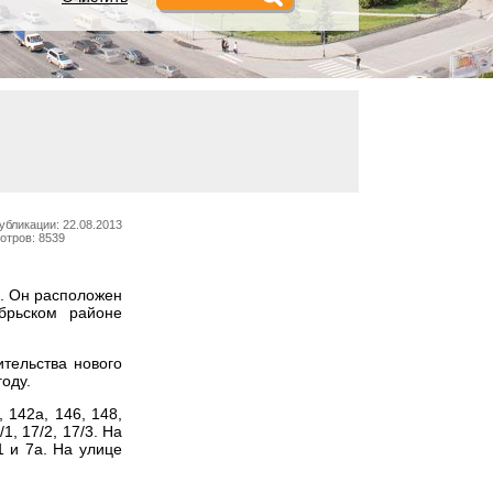
убликации: 22.08.2013
отров: 8539
а. Он расположен
ябрьском районе
тельства нового
оду.
 142а, 146, 148,
1, 17/2, 17/3. На
 и 7а. На улице