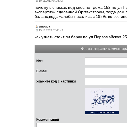
19.11.2013 04.36.42
почему в списках под снос нет дома 152 по ул 
экспертизы сделанной Оргтехстроем, тогда дом 
баланс,ведь жалобы писались с 1989г. во все ин
лариса
15.10.2013 07.48.43
как узнать стоит ли барак по ул.Первомайская 25
Форма отправки комментар
Имя
E-mail
Укажите код с картинки
Комментарий