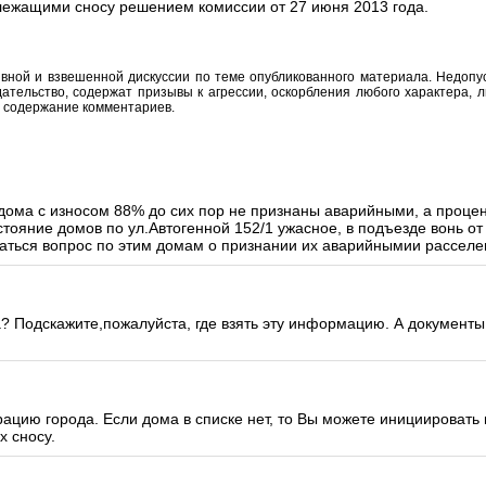
лежащими сносу решением комиссии от 27 июня 2013 года.
вной и взвешенной дискуссии по теме опубликованного материала. Недоп
тельство, содержат призывы к агрессии, оскорбления любого характера, л
а содержание комментариев.
ома с износом 88% до сих пор не признаны аварийными, а процент
остояние домов по ул.Автогенной 152/1 ужасное, в подъезде вонь от
шаться вопрос по этим домам о признании их аварийнымии рассел
ма? Подскажите,пожалуйста, где взять эту информацию. А документ
ацию города. Если дома в списке нет, то Вы можете инициировать
х сносу.