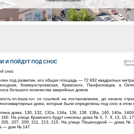
И И ПОЙДУТ ПОД СНОС
Дата п
Просм
од снос
елен под развитие, его общая площадь — 72 692 квадратных метр
еходная, Коммунстроевская, Крамского, Панфиловцев, в Окт
носа большого количества аварийных домов.
ость.nn-baza.ru» со ссылкой на постановление, до начала строи
многоквартирных дома, которые были определены под снос в этом г
на дома: 130, 132, 132а, 134а, 136, 138, 138а, 140, 140а, 140б,
, 160. На улице Крамского будут снесены дома № 5, 7, 9, 13, 15, 17/
 205, 207, 209, 211, 213, 215. На улице Пешеходной
—
дома № 1
ва
—
дом № 147.