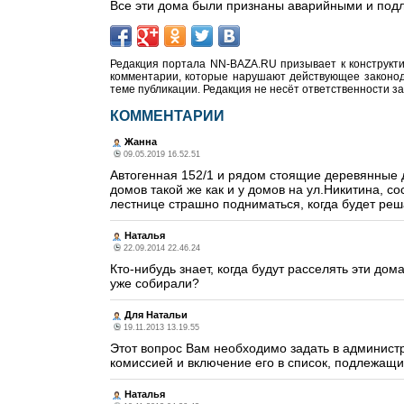
Все эти дома были признаны аварийными и под
Редакция портала NN-BAZA.RU призывает к конструкти
комментарии, которые нарушают действующее законода
теме публикации. Редакция не несёт ответственности з
КОММЕНТАРИИ
Жанна
09.05.2019 16.52.51
Автогенная 152/1 и рядом стоящие деревянные д
домов такой же как и у домов на ул.Никитина, с
лестнице страшно подниматься, когда будет ре
Наталья
22.09.2014 22.46.24
Кто-нибудь знает, когда будут расселять эти до
уже собирали?
Для Натальи
19.11.2013 13.19.55
Этот вопрос Вам необходимо задать в администр
комиссией и включение его в список, подлежащи
Наталья