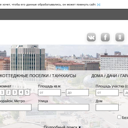
е хочет, чтобы его данные обрабатывались, он может покинуть сайт.
[x]
КОТТЕДЖНЫЕ ПОСЕЛКИ / ТАУНХАУСЫ
ДОМА / ДАЧИ / ГА
 комнат
Площадь кв.м.
Площадь участка (с
1
2
3
4
5
—
—
рорайон, Метро
Улица
Дом
Без
Подробный поиск
▼