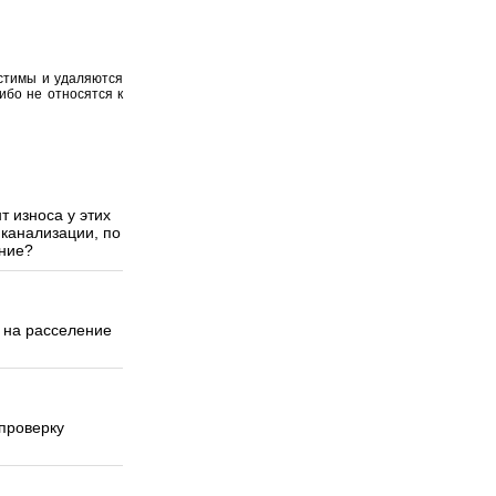
устимы и удаляются
ибо не относятся к
 износа у этих
 канализации, по
ение?
ы на расселение
 проверку