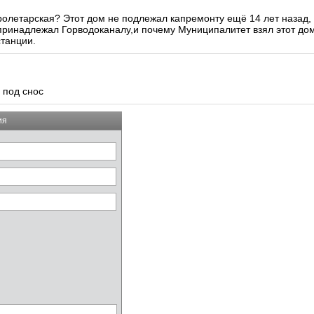
Пролетарская? Этот дом не подлежал капремонту ещё 14 лет назад,
принадлежал Горводоканалу,и почему Муниципалитет взял этот до
станции.
 под снос
ия