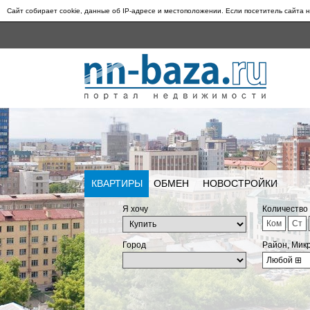
Сайт собирает cookie, данные об IP-адресе и местоположении. Если посетитель сайта н
КВАРТИРЫ
ОБМЕН
НОВОСТРОЙКИ
Я хочу
Количество
Ком
Ст
Город
Район, Мик
Любой
⊞