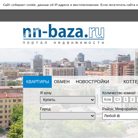
Сайт собирает cookie, данные об IP-адресе и местоположении. Если посетитель сайта н
КВАРТИРЫ
ОБМЕН
НОВОСТРОЙКИ
КОТТЕ
Я хочу
Количество комнат
Ком
Ст
1
2
Город
Район, Микрорайон
Любой
⊞