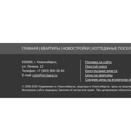
ГЛАВНАЯ
|
КВАРТИРЫ
|
НОВОСТРОЙКИ
|
КОТТЕДЖНЫЕ ПОСЕЛК
630099, г. Новосибирск,
Реклама на сайте
ул. Ленина, 12
Простой поиск
Телефон: +7 (903) 900-36-84
Консультация юриста
E-mail:
com@nn-baza.ru
Цены на квартиры
Средние цены на вторичном р
© 2008-2026 Недвижимость Новосибирска, квартиры в Новосибирске, цены на квартир
Материалы сайта защищены Законом об авторском праве. При цитировании обязатель