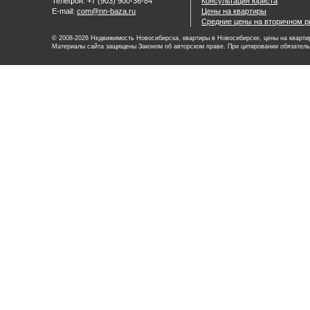
Телефон: +7 (903) 900-36-84
Консультация юриста
E-mail:
com@nn-baza.ru
Цены на квартиры
Средние цены на вторичном р
© 2008-2026 Недвижимость Новосибирска, квартиры в Новосибирске, цены на квартир
Материалы сайта защищены Законом об авторском праве. При цитировании обязатель