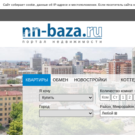
Сайт собирает cookie, данные об IP-адресе и местоположении. Если посетитель сайта н
КВАРТИРЫ
ОБМЕН
НОВОСТРОЙКИ
КОТТЕ
Я хочу
Количество комнат
Ком
Ст
1
2
Город
Район, Микрорайон
Любой
⊞