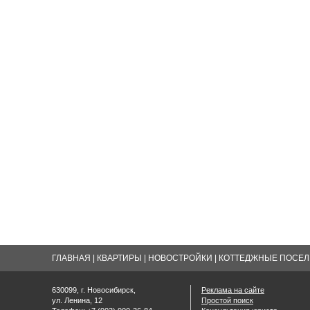
ГЛАВНАЯ
|
КВАРТИРЫ
|
НОВОСТРОЙКИ
|
КОТТЕДЖНЫЕ ПОСЕЛК
630099, г. Новосибирск,
Реклама на сайте
ул. Ленина, 12
Простой поиск