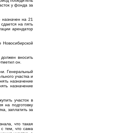
период победитель
асток у фонда за
 назначен на 21
 сдается на пять
тации арендатор
 Новосибирской
 должен вносить
отметил он.
ни. Генеральный
льного участка и
нять назначение
нять назначение
упить участок в
ля на подготовку
ка, заплатить за
нала, что такая
 с тем, что сама