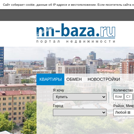
Сайт собирает cookie, данные об IP-адресе и местоположении. Если посетитель сайта н
КВАРТИРЫ
ОБМЕН
НОВОСТРОЙКИ
Я хочу
Количество
Ком
Ст
Город
Район, Мик
Любой
⊞