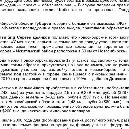
 (будущим собственником) будет вестись в рамках целевого назна
ержденный проект, – объяснила она. – В случае передачи прав с
 смены назначения земли. Чтобы такого не произошло, Фон
ибирской области
Губарев
говорит с большим оптимизмом: «Факт т
бъектов с последующим правом выкупа, практически обрекает на
sulting Сергей Дьячков
полагает, что новосибирские торги мог
астие: «У меня есть серьезные сомнения по поводу успешности эти
 кризис закончился, промышленные компании не торопятся ос
орода – Искитимский район расположен в 50 км от Новосибирска».
а мэрия Новосибирска продала 17 участков под застройку, тогда 
мли, таким образом, присутствует, но надо понимать, что на руках
десятков участков под застройку только в Новосибирске, не 
емлю под застройку в городе, снизившиеся с пиковых значений 
а 2010-го вряд ли выросли более чем на 10%», – добавил
Дьячков
.
стков и дальнейшего приобретения в собственность победител
242 тыс.) за участок площадью 2,5 га и 9,229 млн. рублей ($297 
ктара данных земель – 3–3,1 млн. рублей ($97 тыс.). По мнени
 в Новосибирской области стоит 2,48 млн. рублей ($80 тыс.), но
твенно, под реализацию промышленных объектов цена должна быт
т $200 тыс. до нескольких миллионов долларов.
 июле 2008 года для формирования рынка доступного жилья, раз
тки, выставляемые фондом на аукционы, формируются из федераль