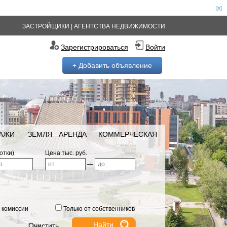
[x]
ЗАСТРОЙЩИКИ
|
АГЕНТСТВА НЕДВИЖИМОСТИ
Зарегистрироваться
Войти
+ Добавить объявление
РАЖИ
ЗЕМЛЯ
АРЕНДА
КОММЕРЧЕСКАЯ
отки)
Цена тыс. руб.
—
 комиссии
Только от собственников
Очистить