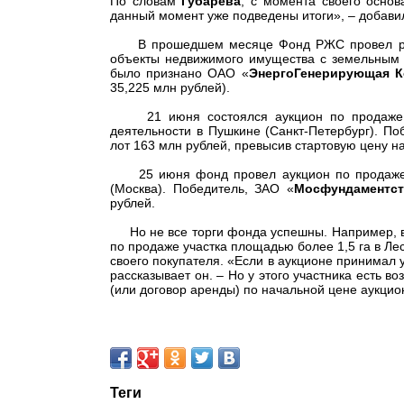
По словам
Губарева
, с момента своего осно
данный момент уже подведены итоги», – добави
В прошедшем месяце Фонд РЖС провел ряд у
объекты недвижимого имущества с земельным у
было признано ОАО «
ЭнергоГенерирующая К
35,225 млн рублей).
21 июня состоялся аукцион по продаже зе
деятельности в Пушкине (Санкт-Петербург). П
лот 163 млн рублей, превысив стартовую цену на
25 июня фонд провел аукцион по продаже пр
(Москва). Победитель, ЗАО «
Мосфундаментст
рублей.
Но не все торги фонда успешны. Например, в м
по продаже участка площадью более 1,5 га в Ле
своего покупателя. «Если в аукционе принимал 
рассказывает он. – Но у этого участника есть в
(или договор аренды) по начальной цене аукцио
Теги