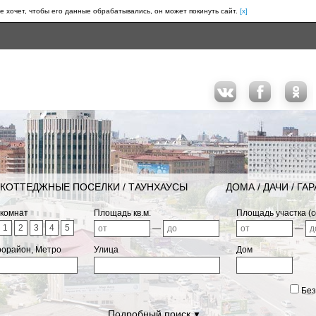
е хочет, чтобы его данные обрабатывались, он может покинуть сайт.
[x]
КОТТЕДЖНЫЕ ПОСЕЛКИ / ТАУНХАУСЫ
ДОМА / ДАЧИ / ГА
 комнат
Площадь кв.м.
Площадь участка (с
1
2
3
4
5
—
—
рорайон, Метро
Улица
Дом
Без
Подробный поиск
▼