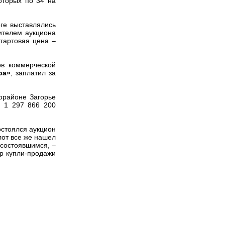
оторых по 34 на
е выставлялись
ителем аукциона
тартовая цена –
в коммерческой
ра»
, заплатил за
орайоне Загорье
– 1 297 866 200
остоялся аукцион
 лот все же нашел
есостоявшимся, –
ор купли-продажи