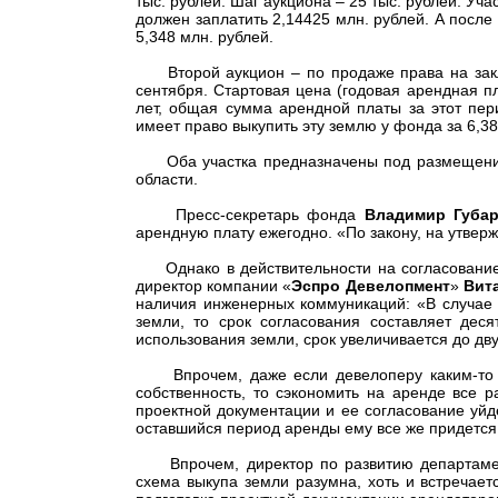
тыс. рублей. Шаг аукциона – 25 тыс. рублей. Уча
должен заплатить 2,14425 млн. рублей. А после
5,348 млн. рублей.
Второй аукцион – по продаже права на зак
сентября. Стартовая цена (годовая арендная пла
лет, общая сумма арендной платы за этот пер
имеет право выкупить эту землю у фонда за 6,38
Оба участка предназначены под размещение
области.
Пресс-секретарь фонда
Владимир Губа
арендную плату ежегодно. «По закону, на утвер
Однако в действительности на согласование 
директор компании «
Эспро Девелопмент
»
Вит
наличия инженерных коммуникаций: «В случае 
земли, то срок согласования составляет де
использования земли, срок увеличивается до дву
Впрочем, даже если девелоперу каким-то чуд
собственность, то сэкономить на аренде все 
проектной документации и ее согласование уйде
оставшийся период аренды ему все же придется
Впрочем, директор по развитию департамен
схема выкупа земли разумна, хоть и встречает