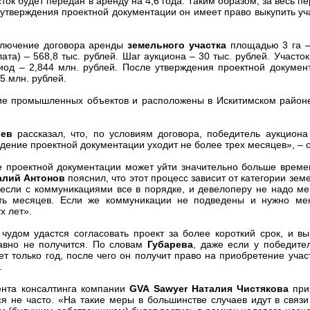
сток будет передан в аренду на 4,6 года. Таким образом, за весь 
 утверждения проектной документации он имеет право выкупить уч
лючение договора аренды
земельного участка
площадью 3 га –
та) – 568,8 тыс. рублей. Шаг аукциона – 30 тыс. рублей. Участок
иод – 2,844 млн. рублей. После утверждения проектной докумен
5 млн. рублей.
 промышленных объектов и расположены в Искитимском районе
рев
рассказал, что, по условиям договора, победитель аукциона
ждение проектной документации уходит не более трех месяцев», – 
проектной документации может уйти значительно больше време
алий Антонов
пояснил, что этот процесс зависит от категории земе
если с коммуникациями все в порядке, и девелоперу не надо ме
сять месяцев. Если же коммуникации не подведены и нужно ме
х лет».
ом удастся согласовать проект за более короткий срок, и вык
равно не получится. По словам
Губарева
, даже если у победите
т только год, после чего он получит право на приобретение участ
.
та консалтинга компании
GVA Sawyer Наталия Чистякова
приз
ся не часто. «На такие меры в большинстве случаев идут в связи