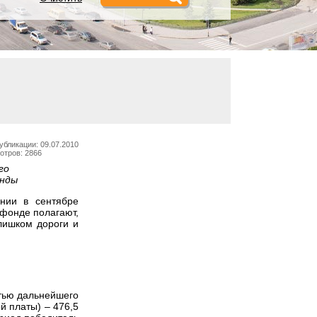
убликации: 09.07.2010
отров: 2866
го
енды
нии в сентябре
 фонде полагают,
слишком дороги и
тью дальнейшего
й платы) – 476,5