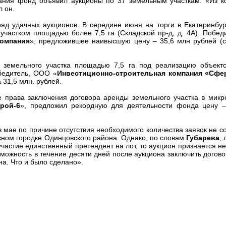
вания фонд объявил аукционы по 37 земельным участкам. «Из к
л он.
дачных аукционов. В середине июня на торги в Екатеринбург
частком площадью более 7,5 га (Складской пр-д, д. 4А). Побед
омпания
», предложившее наивысшую цену – 35,6 млн рублей (с
мельного участка площадью 7,5 га под реализацию объекто
обедитель, ООО «
Инвестиционно-строительная компания «Сфе
 31,5 млн. рублей.
ава заключения договора аренды земельного участка в микр
рой-6
», предложил рекордную для деятельности фонда цену 
ае по причине отсутствия необходимого количества заявок не с
сном городке Одинцовского района. Однако, по словам
Губарева
,
участие единственный претендент на лот, то аукцион признается н
озможность в течение десяти дней после аукциона заключить догов
на. Что и было сделано».