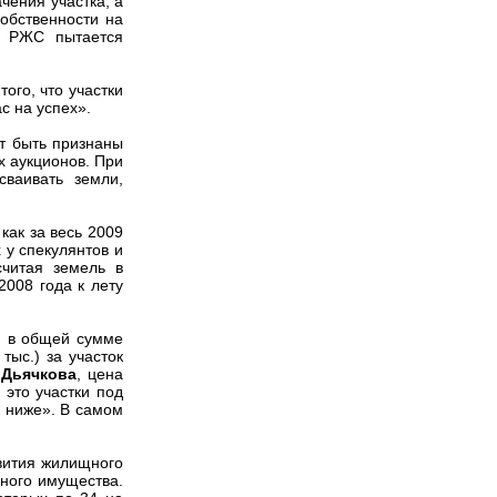
чения участка, а
обственности на
д РЖС пытается
ого, что участки
с на успех».
ут быть признаны
х аукционов. При
ваивать земли,
как за весь 2009
 у спекулянтов и
считая земель в
2008 года к лету
и в общей сумме
тыс.) за участок
ю
Дьячкова
, цена
 это участки под
ь ниже». В самом
вития жилищного
ного имущества.