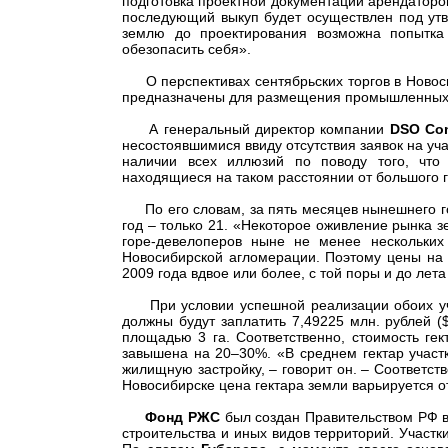
подготовка проектной документации арендатором
последующий выкуп будет осуществлен под утв
землю до проектирования возможна попытка
обезопасить себя».
О перспективах сентябрьских торгов в Новос
предназначены для размещения промышленных о
А генеральный директор компании
DSO Con
несостоявшимися ввиду отсутствия заявок на уч
наличии всех иллюзий по поводу того, что
находящиеся на таком расстоянии от большого г
По его словам, за пять месяцев нынешнего год
год – только 21. «Некоторое оживление рынка зе
горе-девелоперов ныне не менее нескольких 
Новосибирской агломерации. Поэтому цены на з
2009 года вдвое или более, с той поры и до лет
При условии успешной реализации обоих уча
должны будут заплатить 7,49225 млн. рублей ($
площадью 3 га. Соответственно, стоимость ге
завышена на 20–30%. «В среднем гектар участка
жилищную застройку, – говорит он. – Соответс
Новосибирске цена гектара земли варьируется о
Фонд РЖС
был создан Правительством РФ в
строительства и иных видов территорий. Учас