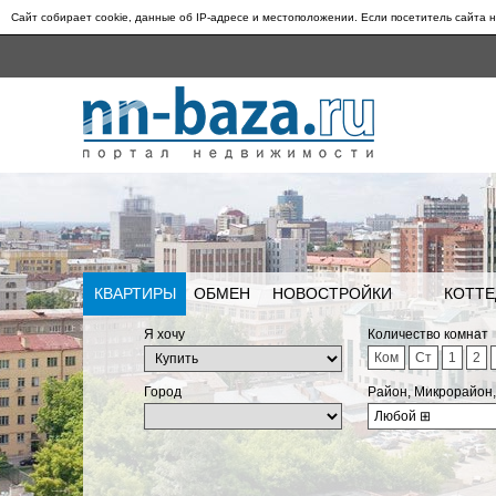
Сайт собирает cookie, данные об IP-адресе и местоположении. Если посетитель сайта н
КВАРТИРЫ
ОБМЕН
НОВОСТРОЙКИ
КОТТЕ
Я хочу
Количество комнат
Ком
Ст
1
2
Город
Район, Микрорайон
Любой
⊞