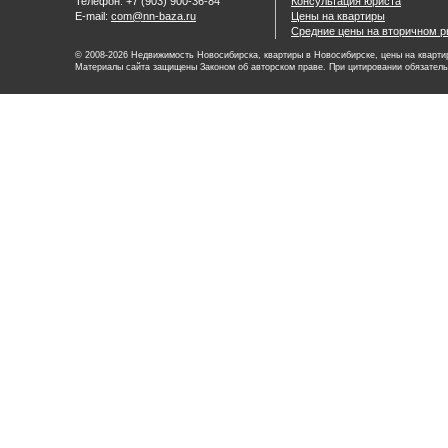
Телефон: +7 (903) 900-36-84
Консультация юриста
E-mail:
com@nn-baza.ru
Цены на квартиры
Средние цены на вторичном р
© 2008-2026 Недвижимость Новосибирска, квартиры в Новосибирске, цены на квартир
Материалы сайта защищены Законом об авторском праве. При цитировании обязатель