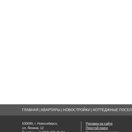
ГЛАВНАЯ
|
КВАРТИРЫ
|
НОВОСТРОЙКИ
|
КОТТЕДЖНЫЕ ПОСЕЛК
630099, г. Новосибирск,
Реклама на сайте
ул. Ленина, 12
Простой поиск