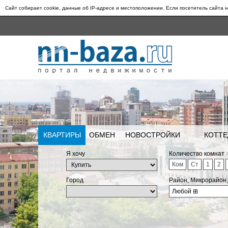
Сайт собирает cookie, данные об IP-адресе и местоположении. Если посетитель сайта н
КВАРТИРЫ
ОБМЕН
НОВОСТРОЙКИ
КОТТЕ
Я хочу
Количество комнат
Ком
Ст
1
2
Город
Район, Микрорайон
Любой
⊞