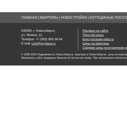
ГЛАВНАЯ
|
КВАРТИРЫ
|
НОВОСТРОЙКИ
|
КОТТЕДЖНЫЕ ПОСЕЛК
630099, г. Новосибирск,
Реклама на сайте
ул. Ленина, 12
Простой поиск
Телефон: +7 (903) 900-36-84
Консультация юриста
E-mail:
com@nn-baza.ru
Цены на квартиры
Средние цены на вторичном р
© 2008-2026 Недвижимость Новосибирска, квартиры в Новосибирске, цены на квартир
Материалы сайта защищены Законом об авторском праве. При цитировании обязатель