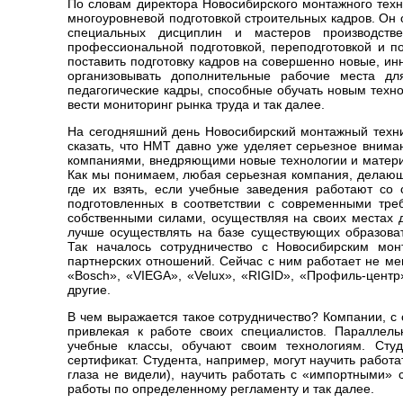
По словам директора Новосибирского монтажного те
многоуровневой подготовкой строительных кадров. Он
специальных дисциплин и мастеров производстве
профессиональной подготовкой, переподготовкой и 
поставить подготовку кадров на совершенно новые, и
организовывать дополнительные рабочие места дл
педагогические кадры, способные обучать новым техно
вести мониторинг рынка труда и так далее.
На сегодняшний день Новосибирский монтажный техн
сказать, что НМТ давно уже уделяет серьезное внима
компаниями, внедряющими новые технологии и материа
Как мы понимаем, любая серьезная компания, делающа
где их взять, если учебные заведения работают со
подготовленных в соответствии с современными тре
собственными силами, осуществляя на своих местах д
лучше осуществлять на базе существующих образоват
Так началось сотрудничество с Новосибирским мон
партнерских отношений. Сейчас с ним работает не мен
«Bosch», «VIEGA», «Velux», «RIGID», «Профиль-центр
другие.
В чем выражается такое сотрудничество? Компании, с
привлекая к работе своих специалистов. Параллель
учебные классы, обучают своим технологиям. Сту
сертификат. Студента, например, могут научить работ
глаза не видели), научить работать с «импортными
работы по определенному регламенту и так далее.