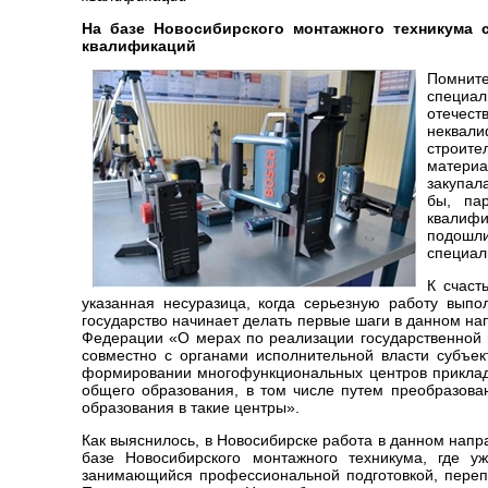
На базе Новосибирского монтажного техникума
квалификаций
Помните
специал
отечес
неквал
строит
матери
закупал
бы, па
квалифи
подошл
специал
К счаст
указанная несуразица, когда серьезную работу выпол
государство начинает делать первые шаги в данном н
Федерации «О мерах по реализации государственной п
совместно с органами исполнительной власти субъе
формировании многофункциональных центров приклад
общего образования, в том числе путем преобразов
образования в такие центры».
Как выяснилось, в Новосибирске работа в данном напра
базе Новосибирского монтажного техникума, где у
занимающийся профессиональной подготовкой, переп