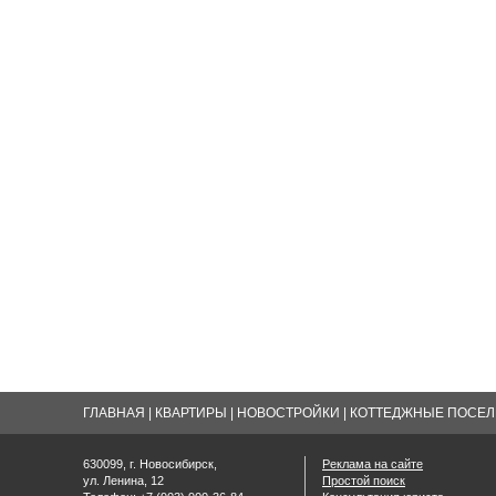
ГЛАВНАЯ
|
КВАРТИРЫ
|
НОВОСТРОЙКИ
|
КОТТЕДЖНЫЕ ПОСЕЛК
630099, г. Новосибирск,
Реклама на сайте
ул. Ленина, 12
Простой поиск