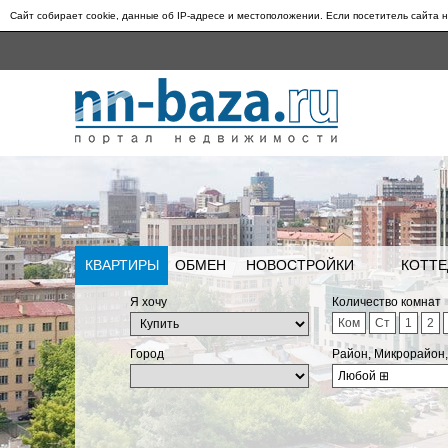
Сайт собирает cookie, данные об IP-адресе и местоположении. Если посетитель сайта н
КВАРТИРЫ
ОБМЕН
НОВОСТРОЙКИ
КОТТЕ
Я хочу
Количество комнат
Ком
Ст
1
2
Город
Район, Микрорайон
Любой
⊞