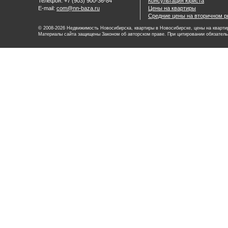
Телефон: +7 (903) 900-36-84
Консультация юриста
E-mail:
com@nn-baza.ru
Цены на квартиры
Средние цены на вторичном р
© 2008-2026 Недвижимость Новосибирска, квартиры в Новосибирске, цены на квартир
Материалы сайта защищены Законом об авторском праве. При цитировании обязатель