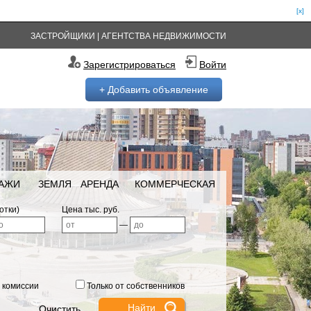
[x]
ЗАСТРОЙЩИКИ
|
АГЕНТСТВА НЕДВИЖИМОСТИ
Зарегистрироваться
Войти
+ Добавить объявление
РАЖИ
ЗЕМЛЯ
АРЕНДА
КОММЕРЧЕСКАЯ
отки)
Цена тыс. руб.
—
 комиссии
Только от собственников
Очистить