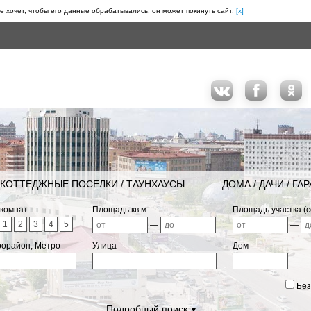
е хочет, чтобы его данные обрабатывались, он может покинуть сайт.
[x]
КОТТЕДЖНЫЕ ПОСЕЛКИ / ТАУНХАУСЫ
ДОМА / ДАЧИ / ГА
 комнат
Площадь кв.м.
Площадь участка (с
1
2
3
4
5
—
—
рорайон, Метро
Улица
Дом
Без
Подробный поиск
▼