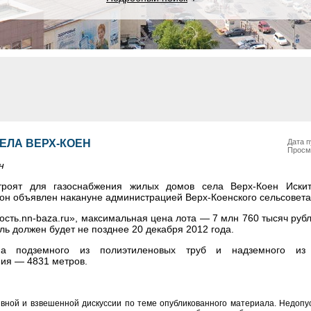
ЕЛА ВЕРХ-КОЕН
Дата п
Просм
н
троят для газоснабжения жилых домов села Верх-Коен Искит
он объявлен накануне администрацией Верх-Коенского сельсовета
сть.nn-baza.ru», максимальная цена лота — 7 млн 760 тысяч руб
ль должен будет не позднее 20 декабря 2012 года.
на подземного из полиэтиленовых труб и надземного из
ния — 4831 метров.
вной и взвешенной дискуссии по теме опубликованного материала. Недоп