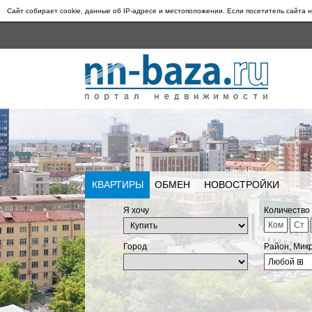
Сайт собирает cookie, данные об IP-адресе и местоположении. Если посетитель сайта н
КВАРТИРЫ
ОБМЕН
НОВОСТРОЙКИ
Я хочу
Количество
Ком
Ст
Город
Район, Мик
Любой
⊞