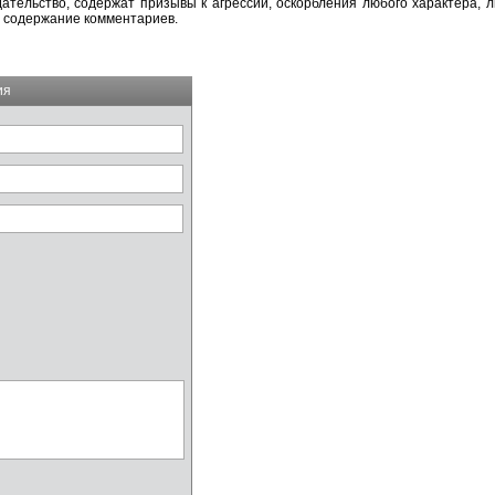
тельство, содержат призывы к агрессии, оскорбления любого характера, л
а содержание комментариев.
ия