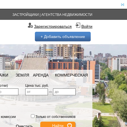
[x]
ЗАСТРОЙЩИКИ
|
АГЕНТСТВА НЕДВИЖИМОСТИ
Зарегистрироваться
Войти
+ Добавить объявление
РАЖИ
ЗЕМЛЯ
АРЕНДА
КОММЕРЧЕСКАЯ
отки)
Цена тыс. руб.
—
 комиссии
Только от собственников
Очистить