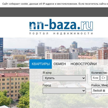
Сайт собирает cookie, данные об IP-адресе и местоположении. Если посетитель сайта н
КВАРТИРЫ
ОБМЕН
НОВОСТРОЙКИ
Я хочу
Количество
Ком
Ст
Город
Район, Мик
Любой
⊞