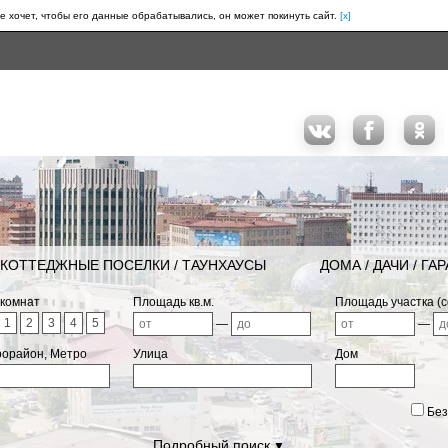
е хочет, чтобы его данные обрабатывались, он может покинуть сайт.
[x]
КОТТЕДЖНЫЕ ПОСЕЛКИ / ТАУНХАУСЫ
ДОМА / ДАЧИ / ГА
 комнат
Площадь кв.м.
Площадь участка (с
1
2
3
4
5
—
—
рорайон, Метро
Улица
Дом
Без
Подробный поиск
▼