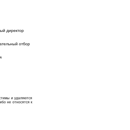
ный директор
щательный отбор
я
устимы и удаляются
ибо не относятся к