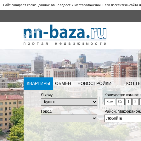
Сайт собирает cookie, данные об IP-адресе и местоположении. Если посетитель сайта н
КВАРТИРЫ
ОБМЕН
НОВОСТРОЙКИ
КОТТЕ
Я хочу
Количество комнат
Ком
Ст
1
2
Город
Район, Микрорайон
Любой
⊞