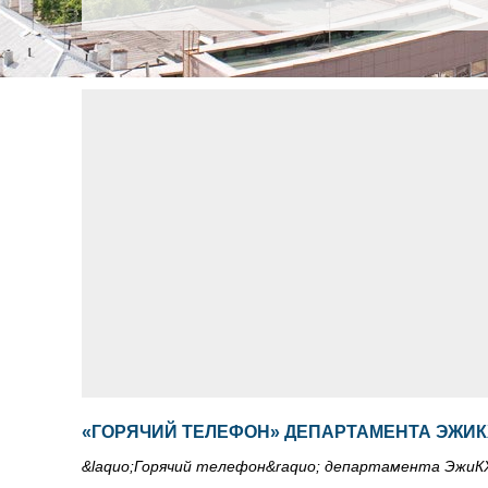
«ГОРЯЧИЙ ТЕЛЕФОН» ДЕПАРТАМЕНТА ЭЖИ
&laquo;Горячий телефон&raquo; департамента ЭжиК