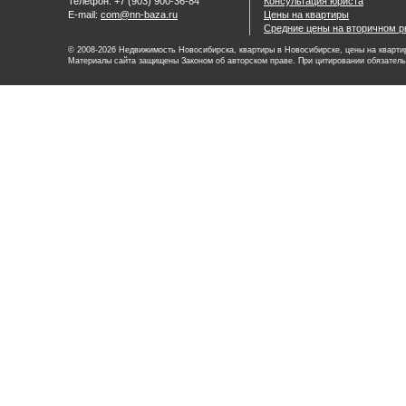
Телефон: +7 (903) 900-36-84
Консультация юриста
E-mail:
com@nn-baza.ru
Цены на квартиры
Средние цены на вторичном р
© 2008-2026 Недвижимость Новосибирска, квартиры в Новосибирске, цены на квартир
Материалы сайта защищены Законом об авторском праве. При цитировании обязатель