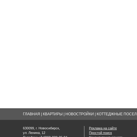
ГЛАВНАЯ
|
КВАРТИРЫ
|
НОВОСТРОЙКИ
|
КОТТЕДЖНЫЕ ПОСЕЛК
630099, г. Новосибирск,
Реклама на сайте
ул. Ленина, 12
Простой поиск