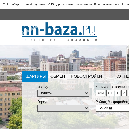
Сайт собирает cookie, данные об IP-адресе и местоположении. Если посетитель сайта н
КВАРТИРЫ
ОБМЕН
НОВОСТРОЙКИ
КОТТЕ
Я хочу
Количество комнат
Ком
Ст
1
2
Город
Район, Микрорайон
Любой
⊞