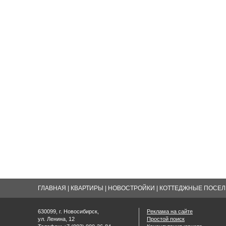
ГЛАВНАЯ
|
КВАРТИРЫ
|
НОВОСТРОЙКИ
|
КОТТЕДЖНЫЕ ПОСЕЛК
630099, г. Новосибирск,
Реклама на сайте
ул. Ленина, 12
Простой поиск