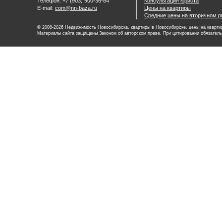
Телефон: +7 (903) 900-36-84
Консультация юриста
E-mail:
com@nn-baza.ru
Цены на квартиры
Средние цены на вторичном р
© 2008-2026 Недвижимость Новосибирска, квартиры в Новосибирске, цены на квартир
Материалы сайта защищены Законом об авторском праве. При цитировании обязатель