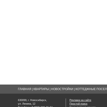
ГЛАВНАЯ
|
КВАРТИРЫ
|
НОВОСТРОЙКИ
|
КОТТЕДЖНЫЕ ПОСЕЛК
630099, г. Новосибирск,
Реклама на сайте
ул. Ленина, 12
Простой поиск