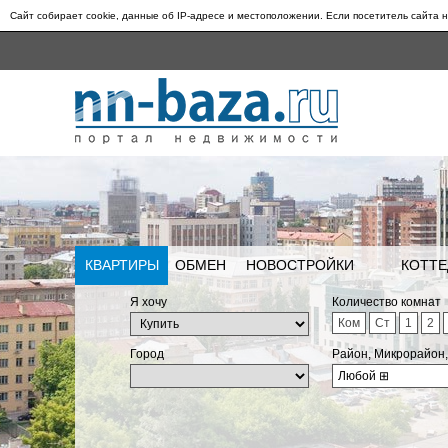
Сайт собирает cookie, данные об IP-адресе и местоположении. Если посетитель сайта н
КВАРТИРЫ
ОБМЕН
НОВОСТРОЙКИ
КОТТЕ
Я хочу
Количество комнат
Ком
Ст
1
2
Город
Район, Микрорайон
Любой
⊞