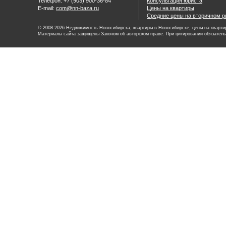
Телефон: +7 (903) 900-36-84
Консультация юриста
E-mail:
com@nn-baza.ru
Цены на квартиры
Средние цены на вторичном р
© 2008-2026 Недвижимость Новосибирска, квартиры в Новосибирске, цены на квартир
Материалы сайта защищены Законом об авторском праве. При цитировании обязатель