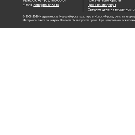
Телефон: +7 (903) 900-36-84
Консультация юриста
E-mail:
com@nn-baza.ru
Цены на квартиры
Средние цены на вторичном р
© 2008-2026 Недвижимость Новосибирска, квартиры в Новосибирске, цены на квартир
Материалы сайта защищены Законом об авторском праве. При цитировании обязатель