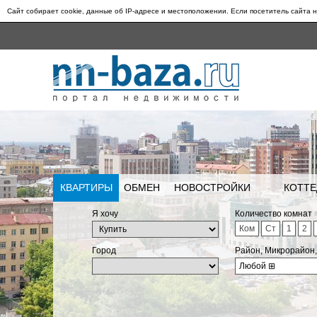
Сайт собирает cookie, данные об IP-адресе и местоположении. Если посетитель сайта н
КВАРТИРЫ
ОБМЕН
НОВОСТРОЙКИ
КОТТЕ
Я хочу
Количество комнат
Ком
Ст
1
2
Город
Район, Микрорайон
Любой
⊞