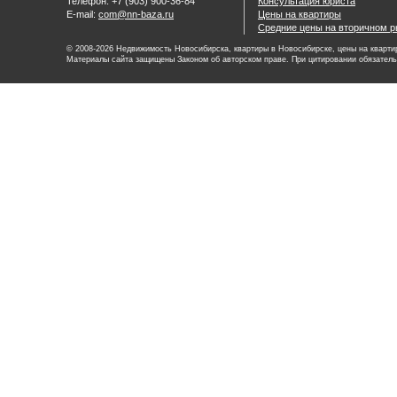
Телефон: +7 (903) 900-36-84
Консультация юриста
E-mail:
com@nn-baza.ru
Цены на квартиры
Средние цены на вторичном р
© 2008-2026 Недвижимость Новосибирска, квартиры в Новосибирске, цены на квартир
Материалы сайта защищены Законом об авторском праве. При цитировании обязатель