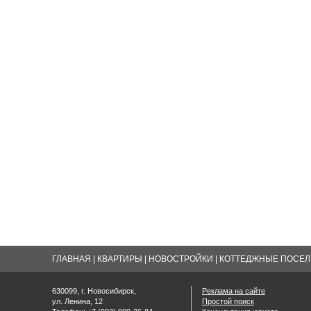
ГЛАВНАЯ
|
КВАРТИРЫ
|
НОВОСТРОЙКИ
|
КОТТЕДЖНЫЕ ПОСЕЛК
630099, г. Новосибирск,
Реклама на сайте
ул. Ленина, 12
Простой поиск